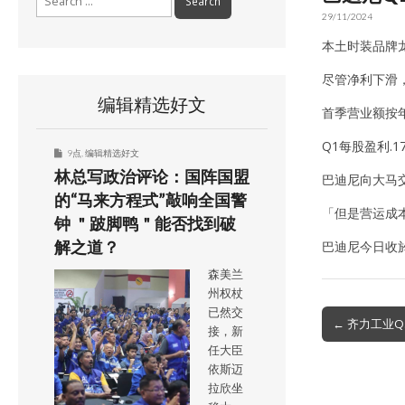
for:
29/11/2024
本土时装品牌龙
尽管净利下滑
编辑精选好文
首季营业额按年
Q1每股盈利.1
9点
,
编辑精选好文
林总写政治评论：国阵国盟
巴迪尼向大马
的“马来方程式”敲响全国警
「但是营运成
钟 ＂跛脚鸭＂能否找到破
解之道？
巴迪尼今日收於R
森美兰
州权杖
已然交
Post
← 齐力工业Q
接，新
navigation
任大臣
依斯迈
拉欣坐