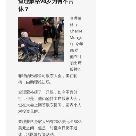
查理蒙格98岁为何不言
休？
查理蒙
格（
Charlie
Munge
r）今年
98岁，
他在月
初出席
股神巴
菲特的巴郡公司股东大会，坐在轮
椅，由助理推进场。
查理蒙格瞎了一只眼，如今不良於
行，但是，他仍坚持出席股东大会，
也在大会上回答股东提问，发表个人
对投资见解。
查理蒙格身家大约有20亿美元至30亿
美元之间，但是，时至今日仍不退
休，活跃於投资活动。