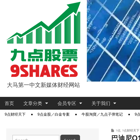
大马第一中文新媒体财经网站
9点股票
Main
Skip
首页
文章分类
会员专区
关于我们
menu
to
Sub
9点财经天下
9点金股／白金专案
牛股淘寶／九点子弹笔记
9
content
menu
9点
,
9点财经天下
巴迪尼Q1
Search