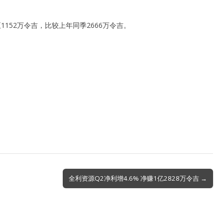
1152万令吉，比较上年同季2666万令吉。
全利资源Q2净利增4.6% 净赚1亿2828万令吉 →