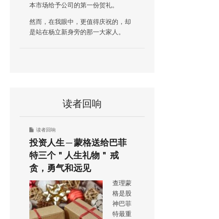
本市场给予公司的第一份贺礼。
然而，在我眼中，更值得庆祝的，却
是站在杨立新身旁的那一大家人。
读者回响
读者回响
投资人生 ─ 蒙格送给巴菲
特三个＂人生礼物＂ 戒
贪，勇气和远见
查理蒙
格是股
神巴菲
特最重