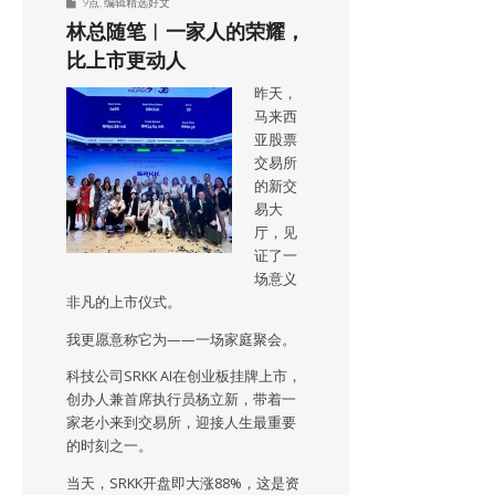
9点
,
编辑精选好文
林总随笔︱一家人的荣耀，
比上市更动人
昨天，
马来西
亚股票
交易所
的新交
易大
厅，见
证了一
场意义
非凡的上市仪式。
我更愿意称它为——一场家庭聚会。
科技公司SRKK AI在创业板挂牌上市，
创办人兼首席执行员杨立新，带着一
家老小来到交易所，迎接人生最重要
的时刻之一。
当天，SRKK开盘即大涨88%，这是资