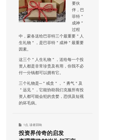
要伙
伴，巴
菲特＂
成神＂
过程
中，蒙各送给巴菲特三个最重要＂人
生礼物＂，是巴菲特＂成神＂最重要
因素。
这三个＂人生礼物＂，送给每一个投
资人都是非常珍贵及有用，你我不必
付一分钱都可以拥有它。
三个礼物是─＂戒贪＂，＂勇气＂及
＂远见＂，它能协助我们克服所有投
资人都可能会犯的贪婪，恐惧及短视
的坏毛病。
9点
,
读者回响
投资界传奇的启发