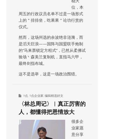
稳大
位，本
周五的行政议员名单不过是一场形式
上的＂排排坐，吃果果＂论功行赏的
仪式。
然而，这场州选的余波绝非涟漪，而
是滔天巨浪——国阵与国盟联手炮制
的“马来票锁定方程式”，已然从柔佛试
验场丶森美兰复制机，直指马六甲，
最终剑指布城。
这不是选举，这是一场政治围猎。
9点
,
9点企业家
,
编辑精选好文
〈林总周记〉︱真正厉害的
人，都懂得把恩情放大
很多企
业家愿
意分享