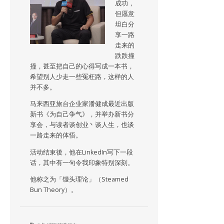
成功，
但愿意
坦白分
享一路
走来的
跌跌撞
撞，甚至把自己的心得写成一本书，
希望别人少走一些冤枉路，这样的人
并不多。
马来西亚旅台企业家潘健成最近出版
新书《为自己争气》，并举办新书分
享会，与读者谈创业丶谈人生，也谈
一路走来的体悟。
活动结束後，他在LinkedIn写下一段
话，其中有一句令我印象特别深刻。
他称之为「馒头理论」（Steamed
Bun Theory）。