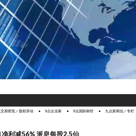
点交易密室／股权异动
9点企业家
9点国际财经
九点新闻信／专栏
净利减56% 派息每股2.5仙