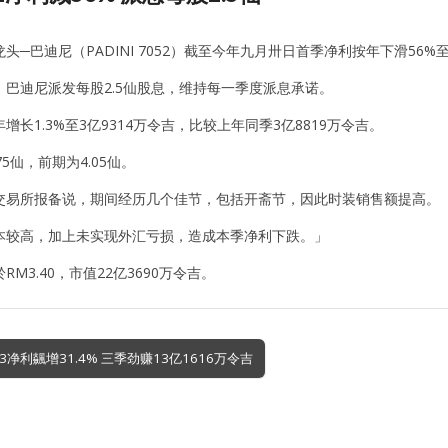
头─巴迪尼（PADINI 7052）截至今年九月卅日首季净利按年下滑56%至
，巴迪尼派发每股2.5仙股息，维持每一季度派息承诺。
增长1.3%至3亿9314万令吉，比较上年同季3亿8819万令吉。
75仙，前期为4.05仙。
交易所报备说，期间经历几个佳节，包括开斋节，因此时装销售额提高。
本较高，加上未实现外汇亏损，造成本季净利下跌。」
M3.40，市值22亿3690万令吉。
3净利飊增31.4% 三季劲赚13亿1616万令吉