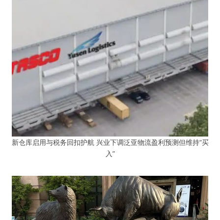
新仓库启用与税务回扣护航 兴业下调泛亚物流盈利预测但维持“买
入”