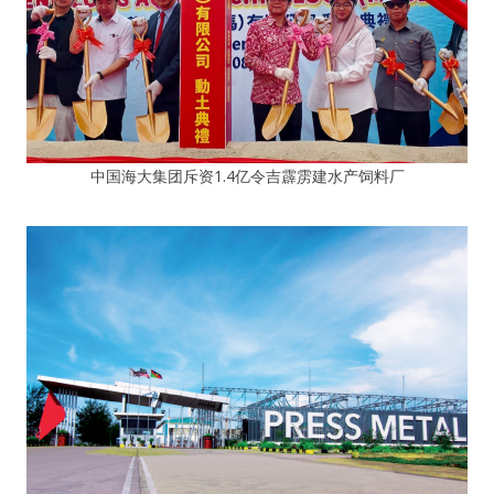
中国海大集团斥资1.4亿令吉霹雳建水产饲料厂