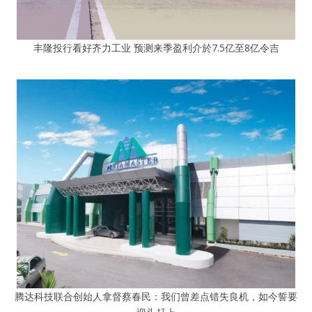
丰隆投行看好齐力工业 预测来季盈利介於7.5亿至8亿令吉
腾达科技联合创始人拿督蔡春民：我们曾差点错失良机，如今誓要