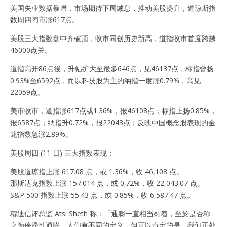
美国失业数据暴增，市场期待下周减息，推动美股扬升，道琼斯指
数周四闭市涨617点。
美股三大指数盘中齐破顶，收市同创历史新高，道指收市首度跨越
46000点关。
道指高开86点後，升幅扩大至最多646点，见46137点，标指曾扬
0.93%至6592点，而以科技股为主的纳指一度涨0.79%，高见
22059点。
美市收市，道指涨617点或1.36%，报46108点；标指上扬0.85%，
报6587点；纳指升0.72%，报22043点；反映中国概念股表现的金
龙指数急涨2.89%。
美股周四 (11 日) 三大指数表现：
美股道琼指上涨 617.08 点，或 1.36%，收 46,108 点。
那斯达克指数上涨 157.014 点，或 0.72%，收 22,043.07 点。
S&P 500 指数上涨 55.43 点，或 0.85%，收 6,587.47 点。
穆迪信评总监 Atsi Sheth 称：「通膨一直相当黏着，至於是否称
之为停滞性通膨，人们有不同的定义，但可以肯定的是，我们正处