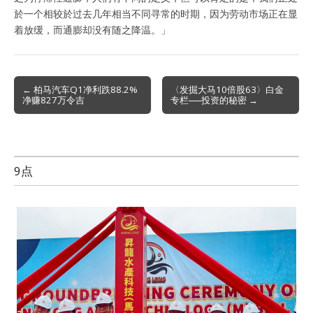
於一个相较於过去几年相当不同寻常的时期，因为劳动市场正在显
着放缓，而通膨却没有随之降温。」
Post
← 柏马汽车Q1净利跌88.2%
〈发掘大马10倍股63〉白金
净赚827万令吉
专栏──投资的秘密 →
navigation
9点