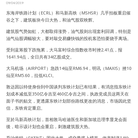
09/04/2019
东海岸铁路计划（ECRL）和马新高铁（MSHSR）几乎拍板重启催
谷之下，建筑板块今日大热，和油气股双映辉。
建筑股气势如虹，大都取得涨势，油气股则出现套利回调，特别是
油气仙股调幅较大，要对敲交易赚快钱的投机客恐怕要烧手离场。
受到蓝筹股下跌拖累，大马富时综合指数收市时挫2.41点，报
1641.94点，全日共有34亿股成交。
大马机场（AIRPORT）急跌14仙至RM6.94，明讯（MAXIS）挫10
仙至RM5.60，拉低KLCI。
敦达因以特使身份到中国谈判东铁计划已有结果，有消息指东铁计
划成本减低至350亿令吉至460亿令吉之间，执政党成员这两天在
面子书的贴文，更透露东铁计划部份路线更改的消息，市场因此坚
信，东铁肯定重启。
至於马新高铁计划，首相敦马哈迪医生和新加坡总理李显龙会面
後，暗示该计划也会重启，刺激建筑股大热。
乔治肯特（GKENT）因此大热，成交量挤上榜首，收市时涨14仙