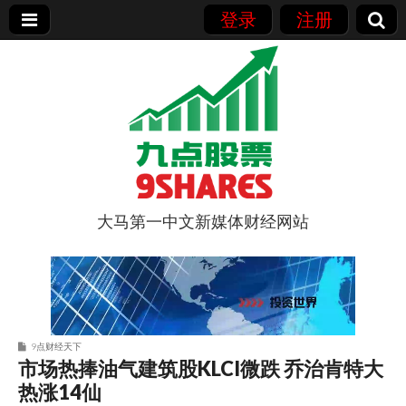
登录
注册
大马第一中文新媒体财经网站
9点股票
9点财经天下
市场热捧油气建筑股KLCI微跌 乔治肯特大
热涨14仙