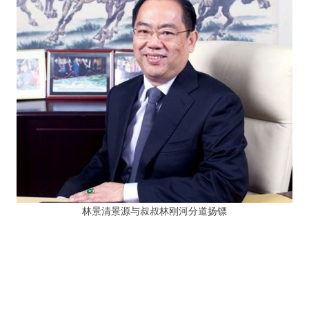
林景清景源与叔叔林刚河分道扬镖