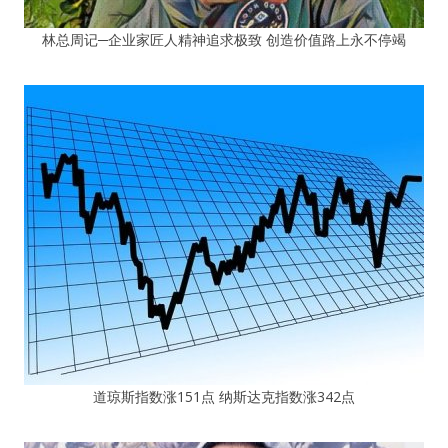
林总周记─企业家匠人精神追求极致 创造价值路上永不停竭
道琼斯指数涨151点 纳斯达克指数涨342点