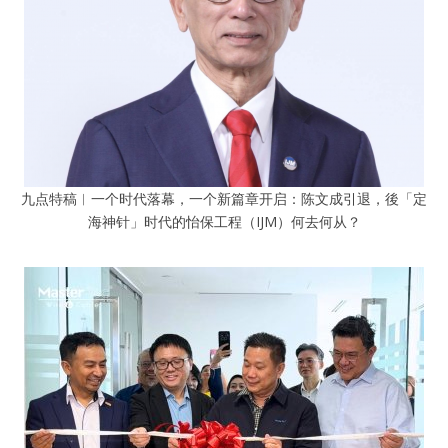
九点特稿︱一个时代落幕，一个新篇章开启：陈文成引退，後「定
海神针」时代的怡保工程（IJM）何去何从？