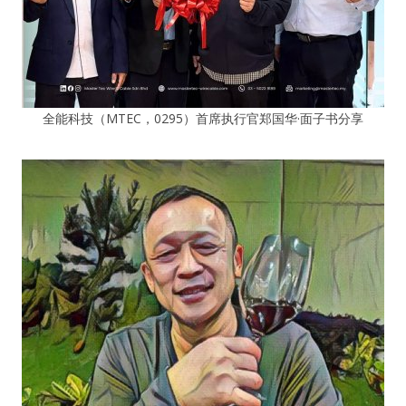
全能科技（MTEC，0295）首席执行官郑国华·面子书分享