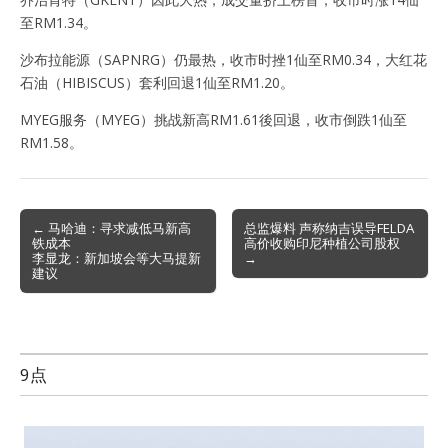
至RM1.34。
沙布拉能源（SAPNRG）仍最热，收市时挫1仙至RM0.34，大红花
石油（HIBISCUS）套利回退1仙至RM1.20。
MYEG服务（MYEG）挑战新高RM1.61後回退，收市倒跌1仙至
RM1.58。
Post
← 马哈迪：寻求减低马新高
总监爆料 声称纳吉误导FELDA
铁成本
高价收购印尼种植公司股权
navigation
李显龙：新加坡会等大马提新
→
建议
9点