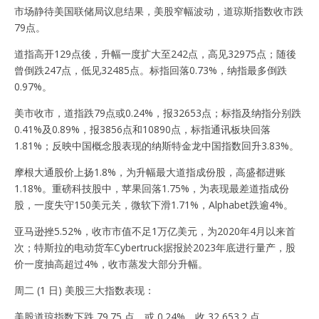
市场静待美国联储局议息结果，美股窄幅波动，道琼斯指数收市跌
79点。
道指高开129点後，升幅一度扩大至242点，高见32975点；随後
曾倒跌247点，低见32485点。标指回落0.73%，纳指最多倒跌
0.97%。
美市收市，道指跌79点或0.24%，报32653点；标指及纳指分别跌
0.41%及0.89%，报3856点和10890点，标指通讯板块回落
1.81%；反映中国概念股表现的纳斯特金龙中国指数回升3.83%。
摩根大通股价上扬1.8%，为升幅最大道指成份股，高盛都进账
1.18%。重磅科技股中，苹果回落1.75%，为表现最差道指成份
股，一度失守150美元关，微软下滑1.71%，Alphabet跌逾4%。
亚马逊挫5.52%，收市市值不足1万亿美元，为2020年4月以来首
次；特斯拉的电动货车Cybertruck据报於2023年底进行量产，股
价一度抽高超过4%，收市蒸发大部分升幅。
周二 (1 日) 美股三大指数表现：
美股道琼指数下跌 79.75 点，或 0.24%，收 32,653.2 点。