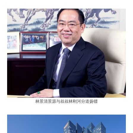
林景清景源与叔叔林刚河分道扬镖