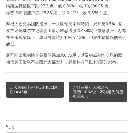
纳斯达克指数下跌 97.3 点，或 0.89%，收 10,890.85 点。
标普 500 指数下跌 15.88 点，或 0.41%，收 3,856.1 点。
摩根大通交易团队指出，一旦联储局本周转鸽，只加息0.5%，以
及主席鲍威尔在记者会上暗示容忍通胀高企和就业市场紧张，标指
在最乐观情况下，单日可能跳升10%至12%，但发生这情况的机会
颇低。
最可能出现的情景是联储局加息0.75厘，以及鲍威尔的立场偏鹰，
相信美国债息不会因此大幅攀升，标指料介乎跌1%至升0.5%。
Post
← 蓝筹回吐马股低迷 KLCI急
7-11三星期大涨51%
跌14.46点
回应BURSA说：不知道为何股
navigation
价大涨 →
9点