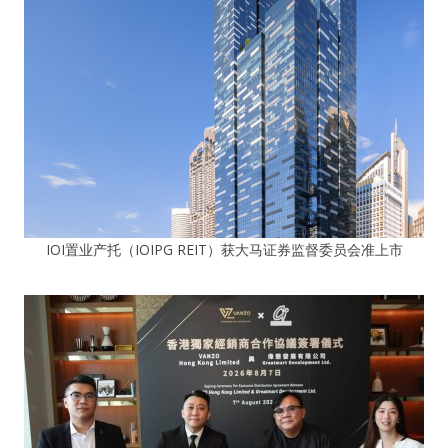
IOI置业产托（IOIPG REIT）获大马证券监督委员会准上市