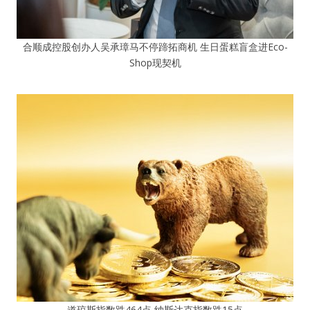
合顺成控股创办人吴承璋马不停蹄拓商机 生日蛋糕盲盒进Eco-
Shop现契机
道琼斯指数跌464点 纳斯达克指数跌15点