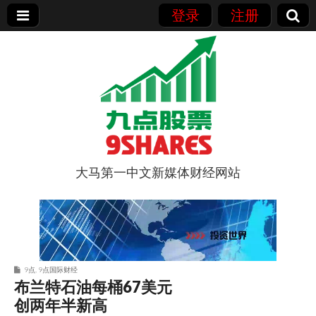
登录
注册
大马第一中文新媒体财经网站
9点股票
9点
,
9点国际财经
布兰特石油每桶67美元
创两年半新高