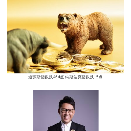
道琼斯指数跌464点 纳斯达克指数跌15点