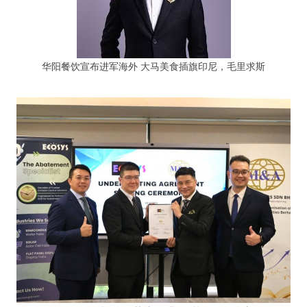
华阳餐饮宣布进军海外 大马美食插旗印尼，毛里求斯