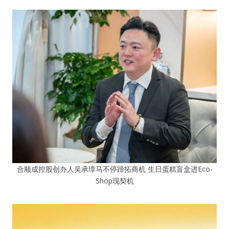
合顺成控股创办人吴承璋马不停蹄拓商机 生日蛋糕盲盒进Eco-
Shop现契机