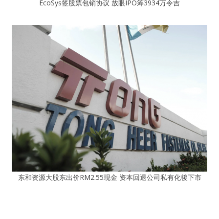
EcoSys签股票包销协议 放眼IPO筹3934万令吉
东和资源大股东出价RM2.55现金 资本回退公司私有化後下市