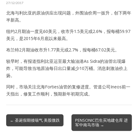
27/12/2017
北海与利比亚的原油供应出现问题，外围油价周一扳升，创下两年
半新高。
纽约2月期油一度见60美元，收市升1.5美元或2.6%，报每桶59.97
美元，是2015年6月底以来最高。
布兰特2月期油收市升1.77美元或2.7%，报每桶67.02美元。
较早时，有报道指利比亚运至最大输油港As Sidra的油管出现爆
炸，可能导致当地原油每日出口量减少10万桶。消息刺激油价上
扬。
同时，市场关注北海Forties油管的复修进度。管道公司Ineos前一
天指出，修复工作顺利，预期新年初期完成。
Post
← 圣诞假期後喘气 美股微跌
PENSONIC巴生买地建仓库 进
军中南马市场 →
navigation