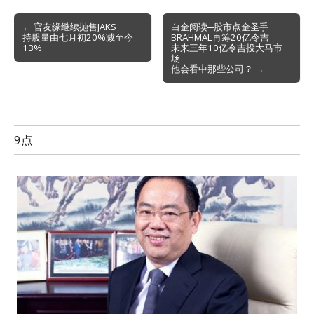
Post
← 官友缘继续抛售JAKS
白金阅读─股市点金圣手
持股量由七月初20%减至今
BRAHMAL再筹20亿令吉
navigation
13%
未来三年10亿令吉投大马市
场
他会看中那些公司？ →
9点