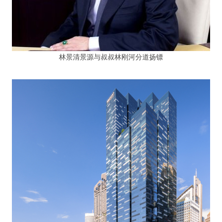
林景清景源与叔叔林刚河分道扬镖