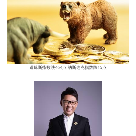
道琼斯指数跌464点 纳斯达克指数跌15点