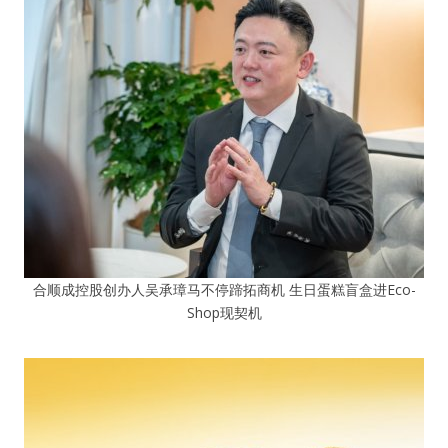
合顺成控股创办人吴承璋马不停蹄拓商机 生日蛋糕盲盒进Eco-
Shop现契机