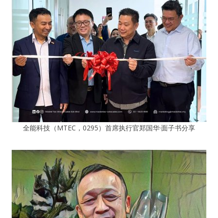
全能科技（MTEC，0295）首席执行官郑国华·面子书分享