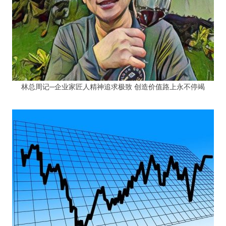
林总周记─企业家匠人精神追求极致 创造价值路上永不停竭