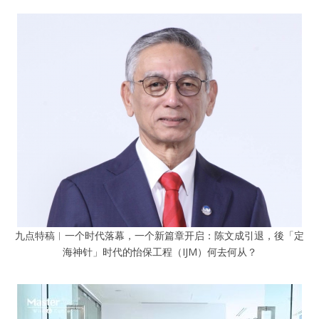
九点特稿︱一个时代落幕，一个新篇章开启：陈文成引退，後「定
海神针」时代的怡保工程（IJM）何去何从？