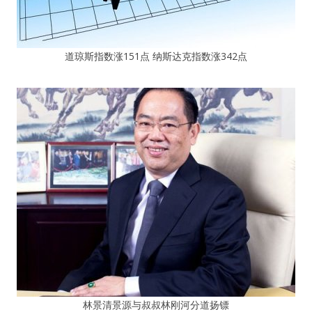
道琼斯指数涨151点 纳斯达克指数涨342点
林景清景源与叔叔林刚河分道扬镖