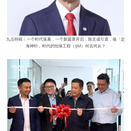
九点特稿︱一个时代落幕，一个新篇章开启：陈文成引退，後「定
海神针」时代的怡保工程（IJM）何去何从？