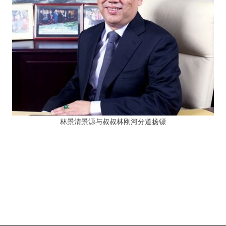
林景清景源与叔叔林刚河分道扬镖