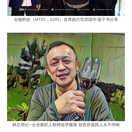
全能科技（MTEC，0295）首席执行官郑国华·面子书分享
林总周记─企业家匠人精神追求极致 创造价值路上永不停竭