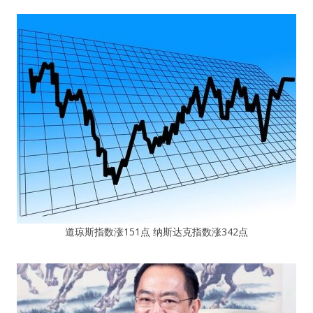
道琼斯指数涨151点 纳斯达克指数涨342点