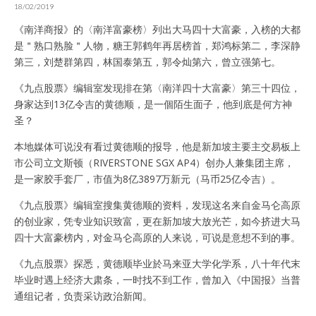
18/02/2019
《南洋商报》的〈南洋富豪榜〉列出大马四十大富豪，入榜的大都
是＂熟口熟脸＂人物，糖王郭鹤年再居榜首，郑鸿标第二，李深静
第三，刘楚群第四，林国泰第五，郭令灿第六，曾立强第七。
《九点股票》编辑室发现排在第〈南洋四十大富豪〉第三十四位，
身家达到13亿令吉的黄德顺，是一個陌生面子，他到底是何方神
圣？
本地媒体可说没有看过黄德顺的报导，他是新加坡主要主交易板上
市公司立文斯顿（RIVERSTONE SGX AP4）创办人兼集团主席，
是一家胶手套厂，市值为8亿3897万新元（马币25亿令吉）。
《九点股票》编辑室搜集黄德顺的资料，发现这名来自金马仑高原
的创业家，凭专业知识致富，更在新加坡大放光芒，如今挤进大马
四十大富豪榜内，对金马仑高原的人来说，可说是意想不到的事。
《九点股票》探悉，黄德顺毕业於马来亚大学化学系，八十年代末
毕业时遇上经济大肃条，一时找不到工作，曾加入《中国报》当普
通组记者，负责采访政治新闻。