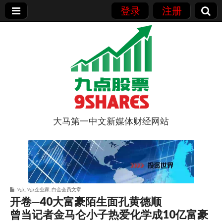
登录
注册
大马第一中文新媒体财经网站
9点股票
9点
,
9点企业家
,
白金会员文章
开卷─40大富豪陌生面孔黄德顺
曾当记者金马仑小子热爱化学成10亿富豪