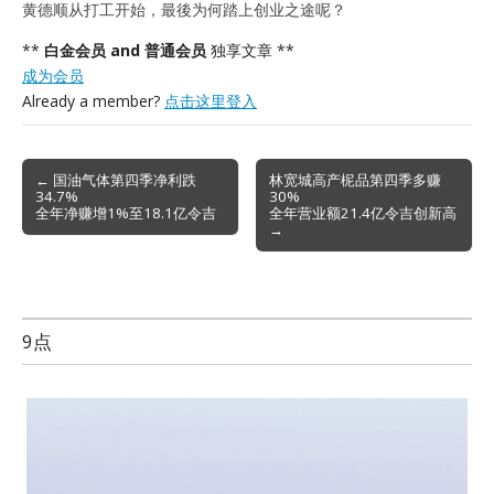
黄德顺从打工开始，最後为何踏上创业之途呢？
**
白金会员 and 普通会员
独享文章 **
成为会员
Already a member?
点击这里登入
Post
← 国油气体第四季净利跌
林宽城高产柅品第四季多赚
34.7%
30%
navigation
全年净赚增1%至18.1亿令吉
全年营业额21.4亿令吉创新高
→
9点