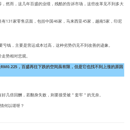
等，然而，这几年百盛的业绩，残酷的告诉市场，这些改革见不到多大
131家零售店面，包括中国46家，马来西亚45家，越南5家，印尼
年要亏钱，主要是营运成本过高，这种劣势仍见不到改善的迹象。
价走势相对悲观。
是RM0.225，百盛再往下跌的空间虽有限，但是它也找不到上涨的原因
。
有好几倍回酬，若翻身失败，则要接受被＂套牢＂的无奈。
，情何以堪呀？