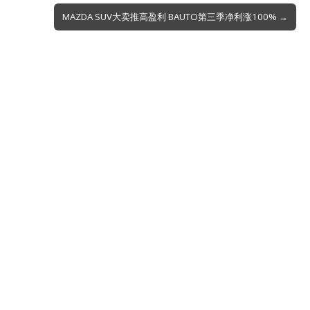
MAZDA SUV大卖推高盈利 BAUTO第三季净利涨100% →