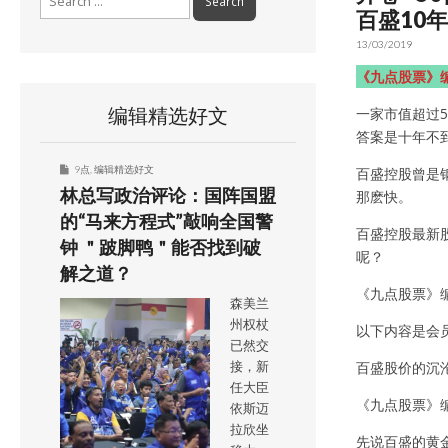
for:
百盛10
13/03/2019
《九点股票》
编辑精选好文
一家市值超过
答案是十年不到
9点
,
编辑精选好文
百盛控股曾是
林总写政治评论：国阵国盟
那麽快。
的“马来方程式”敲响全国警
百盛控股最新股
钟 ＂跛脚鸭＂能否找到破
呢？
解之道？
《九点股票》
森美兰
州权杖
以下内容是会
已然交
百盛股价的沉
接，新
任大臣
《九点股票》
依斯迈
拉欣坐
先说百盛的黄