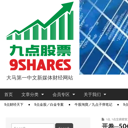
大马第一中文新媒体财经网站
9点股票
Main
Skip
首页
文章分类
会员专区
关于我们
menu
to
Sub
9点财经天下
9点金股／白金专案
牛股淘寶／九点子弹笔记
9
content
menu
9点
,
9点交易密室
开卷─5
Search