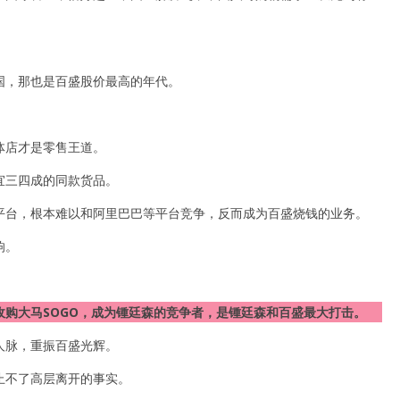
国，那也是百盛股价最高的年代。
体店才是零售王道。
宜三四成的同款货品。
平台，根本难以和阿里巴巴等平台竞争，反而成为百盛烧钱的业务。
响。
购大马SOGO，成为锺廷森的竞争者，是锺廷森和百盛最大打击。
人脉，重振百盛光辉。
止不了高层离开的事实。