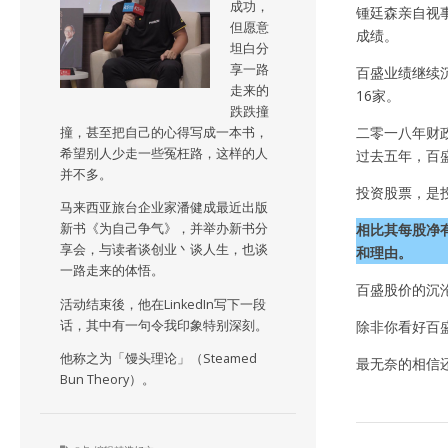
成功，
锺廷森亲自视
但愿意
成绩。
坦白分
享一路
百盛业绩继续
走来的
16家。
跌跌撞
二零一八年财
撞，甚至把自己的心得写成一本书，
希望别人少走一些冤枉路，这样的人
过去五年，百
并不多。
投资股票，是
马来西亚旅台企业家潘健成最近出版
相比其每股净有
新书《为自己争气》，并举办新书分
享会，与读者谈创业丶谈人生，也谈
和理由。
一路走来的体悟。
百盛股价的沉
活动结束後，他在LinkedIn写下一段
话，其中有一句令我印象特别深刻。
除非你看好百
他称之为「馒头理论」（Steamed
最无奈的相信
Bun Theory）。