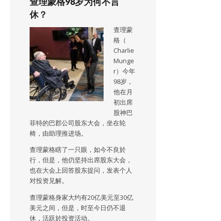
查理蒙格98岁为何不言
休？
查理蒙
格（
Charlie
Munge
r）今年
98岁，
他在月
初出席
股神巴
菲特的巴郡公司股东大会，坐在轮
椅，由助理推进场。
查理蒙格瞎了一只眼，如今不良於
行，但是，他仍坚持出席股东大会，
也在大会上回答股东提问，发表个人
对投资见解。
查理蒙格身家大约有20亿美元至30亿
美元之间，但是，时至今日仍不退
休，活跃於投资活动。