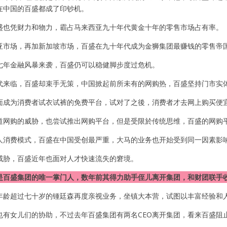
在中国的百盛都成了印钞机。
盛也凭财力和物力，霸占马来西亚九十年代黄金十年的零售市场占有率。
亚市场，再加新加坡市场，百盛在九十年代成为金狮集团最赚钱的零售帝
七年金融风暴来袭，百盛仍可以稳健脚步度过危机。
代来临，百盛却束手无策，中国掀起前所未有的网购热，百盛坚持门市实
面成为消费者试衣试裤的免费平台，试对了之後，消费者才去网上购买便
道网购的威胁，也尝试推出网购平台，但是受限於传统思维，百盛的网购
人消费模式，百盛在中国受创最严重，大马的业务也开始受到同一因素影
威胁，百盛近年也面对人才快速流失的窘境。
是百盛集团的唯一掌门人，数年前其得力助手侄儿离开集团，和财团联手收
年龄超过七十岁的锺廷森再度亲视业务，坐镇大本营，试图以丰富经验和
也有女儿们的协助，不过去年百盛集团有两名CEO离开集团，看来百盛阻