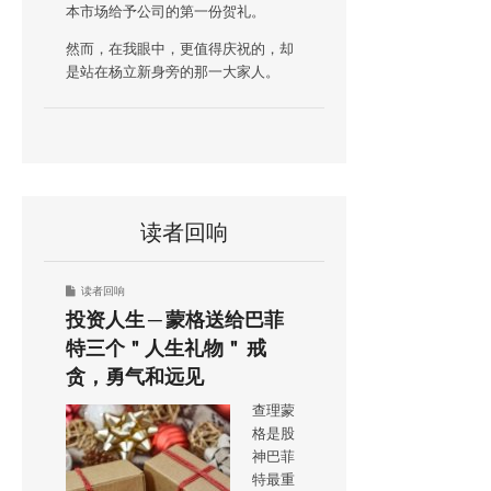
本市场给予公司的第一份贺礼。
然而，在我眼中，更值得庆祝的，却
是站在杨立新身旁的那一大家人。
读者回响
读者回响
投资人生 ─ 蒙格送给巴菲
特三个＂人生礼物＂ 戒
贪，勇气和远见
查理蒙
格是股
神巴菲
特最重