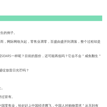
生生的例子。
，然而，网际网络兴起，零售业凋零，百盛由盛开到凋落，整个过程却是
美国SEARS一样呢？目前的股价，还可能再低吗？它会不会＂咸鱼翻生＂
盛绽放昔日光芒吗？
上。
功过皆有。
中国零售业，恰好赶上中国经济腾飞，中国人对购物需求＂从无到有