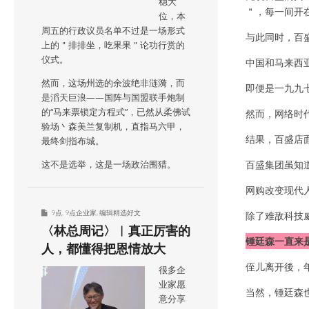
稳大
＂，每一间开
位，本
周五的行政议员名单不过是一场形式
与此同时，百
上的＂排排坐，吃果果＂论功行赏的
仪式。
中国和马来西
然而，这场州选的余波绝非涟漪，而
即便是一九九
是滔天巨浪——国阵与国盟联手炮制
的“马来票锁定方程式”，已然从柔佛试
然而，网络时
验场丶森美兰复制机，直指马六甲，
结果，百盛店
最终剑指布城。
百盛集团虽知
这不是选举，这是一场政治围猎。
网购改变现代
9点
,
9点企业家
,
编辑精选好文
除了难敌科技
〈林总周记〉︱真正厉害的
锺廷森一直来
人，都懂得把恩情放大
侄儿离开後，
很多企
业家愿
当然，锺廷森
意分享