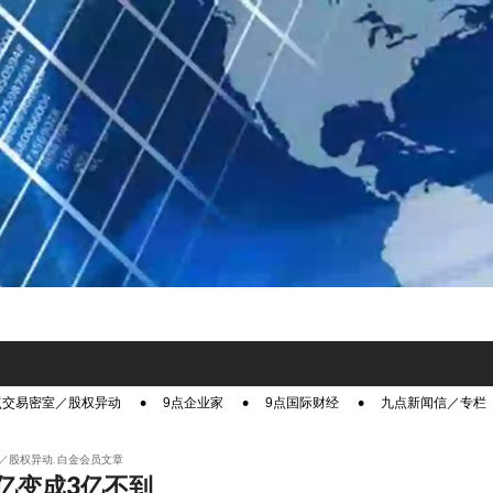
点交易密室／股权异动
9点企业家
9点国际财经
九点新闻信／专栏
／股权异动
,
白金会员文章
0亿变成3亿不到