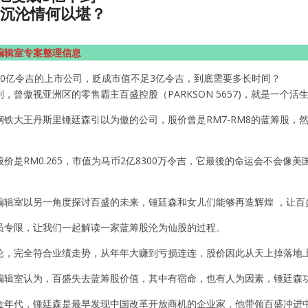
年沉沦情何以堪？
编辑室专案整理信息
50亿令吉的上市公司，贬成市值不足3亿令吉，到底需要多长时间？
，曾傲视亚洲区的零售霸主百盛控股（PARKSON 5657)，就是一个活
钢铁大王丹斯里锺廷森引以为傲的公司，股价曾是RM7-RM8的蓝筹股
价是RM0.265，市值为马币2亿8300万令吉，它最後的命运会不会像
编辑室以另一角度探讨百盛的未来，锺廷森和女儿们能够再造辉煌 ，让百
员专限，让我们一起解读一家蓝筹股沦为仙股的过程。
沦，完全符合业绩走势，从年年大赚到亏损连连，股价因此从天上掉落地
编辑室认为，百盛失去蓝筹股价值，其中有宿命，也有人为因素，锺廷森
金年代，锺廷森是最早发现中国改革开放商机的企业家，他带领百盛冲进