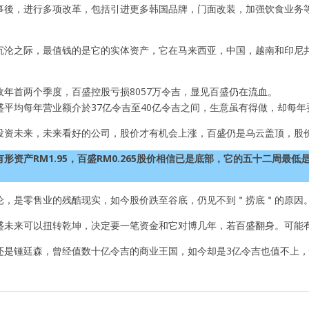
事後，进行多项改革，包括引进更多韩国品牌，门面改装，加强饮食业务
沉沦之际，最值钱的是它的实体资产，它在马来西亚，中国，越南和印尼共有
政年首两个季度，百盛控股亏损8057万令吉，显见百盛仍在流血。
盛平均每年营业额介於37亿令吉至40亿令吉之间，生意虽有得做，却每
投资未来，未来看好的公司，股价才有机会上涨，百盛仍是乌云盖顶，股
形资产RM1.95，百盛RM0.265股价相信已是底部，它的五十二周最低
沦，是零售业的残酷现实，如今股价跌至谷底，仍见不到＂捞底＂的原因
盛未来可以扭转乾坤，决定要一笔资金和它对博几年，若百盛翻身。可能
还是锺廷森，曾经值数十亿令吉的商业王国，如今却是3亿令吉也值不上