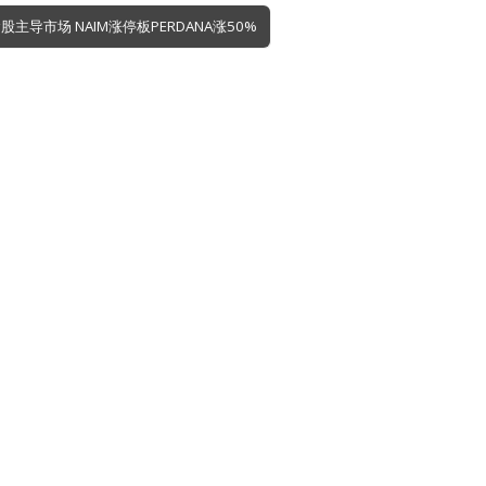
股主导市场 NAIM涨停板PERDANA涨50%