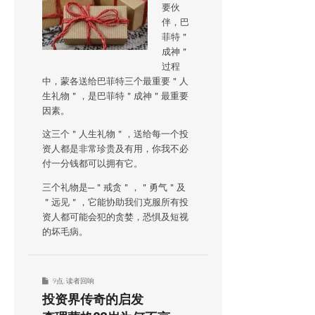
要伙
伴，巴
菲特＂
成神＂
过程
中，蒙各送给巴菲特三个最重要＂人
生礼物＂，是巴菲特＂成神＂最重要
因素。
这三个＂人生礼物＂，送给每一个投
资人都是非常珍贵及有用，你我不必
付一分钱都可以拥有它。
三个礼物是─＂戒贪＂，＂勇气＂及
＂远见＂，它能协助我们克服所有投
资人都可能会犯的贪婪，恐惧及短视
的坏毛病。
9点
,
读者回响
投资界传奇的启发