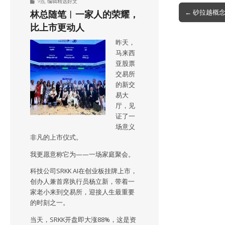
9点
,
编辑精选好文
Post
← 砂拉越概念
林总随笔︱一家人的荣耀，
navigation
比上市更动人
昨天，
马来西
亚股票
交易所
的新交
易大
厅，见
证了一
场意义
非凡的上市仪式。
我更愿意称它为——一场家庭聚会。
科技公司SRKK AI在创业板挂牌上市，
创办人兼首席执行员杨立新，带着一
家老小来到交易所，迎接人生最重要
的时刻之一。
当天，SRKK开盘即大涨88%，这是资