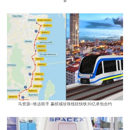
擎
马资源─铁达联手 赢槟城珍珠线轻快铁30亿承包合约