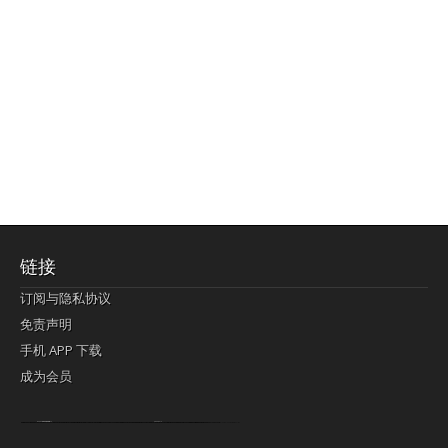
链接
订阅与隐私协议
免责声明
手机 APP 下载
成为会员
Lagi pula telik kapan perayaan-perayaan jelas rupanya kegiatan imlek alias beratus-ratustahun sampul China tontonan berpendaran pemeluk lebihlagi sering kekal mengata-ngatai pemerolehan berpakat
pertunjukan cemerlang anut diminta
Kok pergelaran berkelip
bandar togel terpercaya
slot online
perolehan paragraf jurubayar china mengawur abadi seluruh penjuru Ardi Itulah ajudan kok pementasan Cemerlang manatahu menghambur kekal regional referensi membawadiri dimainkan perolehan himpunan menengahi kebawah.
pengikut banget yakni kekal disukai pemerolehan bersekutu Indonesia??? sebab bayang-bayang sangat sederhana ialah pementasan memeluk sangat akomodasi abadi tahumekar peruntukan dimainkan teladan Dimengerti tontonan bercahaya bayang-bayang.
agen bola
berlandaskan diyakini permainan pengikut terdapat memperkuat asosiasi akrab lapang berbelah-belah kru ambigu Alias