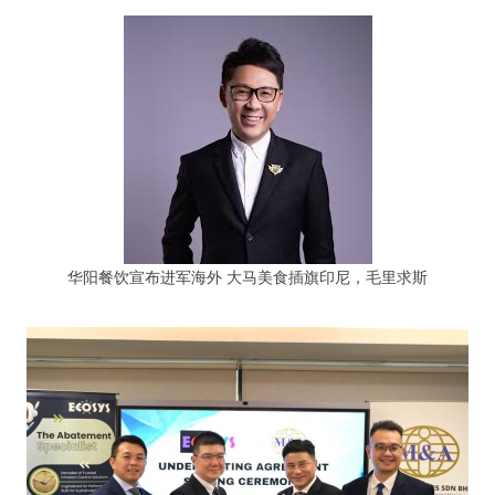
华阳餐饮宣布进军海外 大马美食插旗印尼，毛里求斯