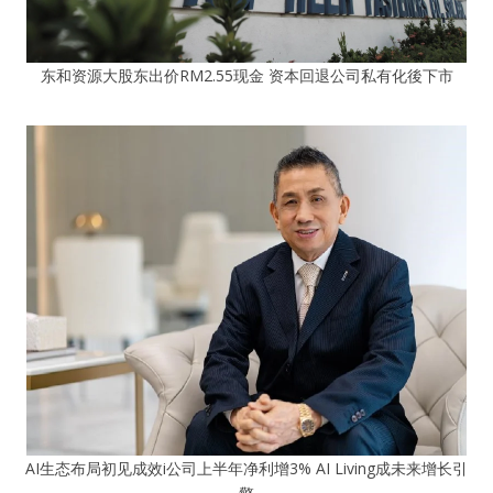
东和资源大股东出价RM2.55现金 资本回退公司私有化後下市
AI生态布局初见成效i公司上半年净利增3% AI Living成未来增长引