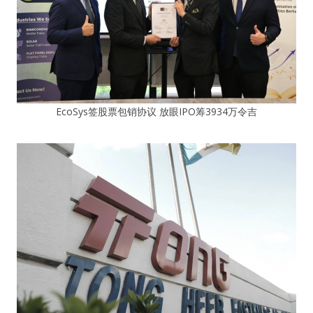
EcoSys签股票包销协议 放眼IPO筹3934万令吉