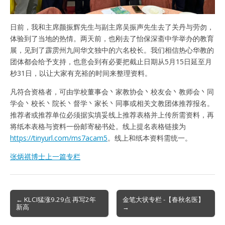
日前，我和主席颜振辉先生与副主席吴振声先生去了关丹与劳勿，
体验到了当地的热情。两天前，也刚去了怡保深斋中学举办的教育
展，见到了霹雳州九间华文独中的六名校长。我们相信热心华教的
团体都会给予支持，也意会到有必要把截止日期从5月15日延至月
杪31日，以让大家有充裕的时间来整理资料。
凡符合资格者，可由学校董事会丶家教协会丶校友会丶教师会丶同
学会丶校长丶院长丶督学丶家长丶同事或相关文教团体推荐报名。
推荐者或推荐单位必须据实填妥线上推荐表格并上传所需资料，再
将纸本表格与资料一份邮寄秘书处。线上提名表格链接为
https://tinyurl.com/ms7acam5
。线上和纸本资料需统一。
张炳祺博士上一篇专栏
Post
← KLCI猛涨9.29点 再写2年
金笔大状专栏 -【春秋名医】
新高
→
navigation