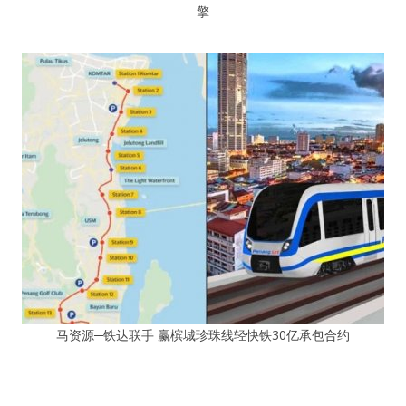
擎
马资源─铁达联手 赢槟城珍珠线轻快铁30亿承包合约