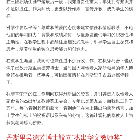
在三段职场生涯中这最后一段，我知道责任重大，单凭拥有知识并
不足以胜任。作为师长，更要以身作则，言传身教，成为学生的榜
样。
对学生要以平等丶尊重和关爱的态度来建立信任和情感联系。不论
他们的学习能力丶背景和成绩如何，尽量激发他们学习的积极性和
主动性。在教学过程中必须注重启发式教学，引导学生自主探究和
思考，培养学生的独立思考能力和创造力。
在教学生涯里，我同时也兼任过不少行政工作。在机缘巧合下也认
识了已故丹斯里吴德芳博士。当时国大与他老人家所领导的华人博
物馆在推动着一些事务，可惜因疫情和在丹斯里作古后这都停顿
了。
我非常荣幸的在工作期间获得丹斯里的赞赏，并引荐进入以他老人
家命名的杰出华文教师奖工委会。今年已是第九届，而我也工作了
五年。每当看到老师们获奖，看到他们在台上播出的获奖感言，加
上学生们献上的祝福语以及兴奋的心情，这都让观礼的华教人士为
获奖老师感到骄傲。
丹斯里吳德芳博士設立“杰出华文教师奖“