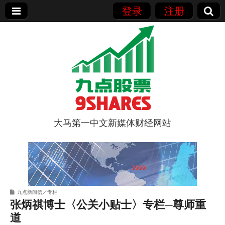
登录
注册
大马第一中文新媒体财经网站
9点股票
九点新闻信／专栏
张炳祺博士〈公关小贴士〉专栏─尊师重
道