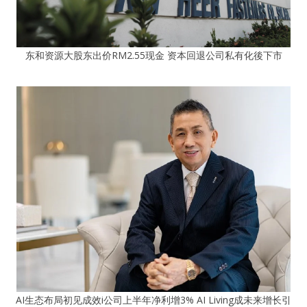
东和资源大股东出价RM2.55现金 资本回退公司私有化後下市
AI生态布局初见成效i公司上半年净利增3% AI Living成未来增长引