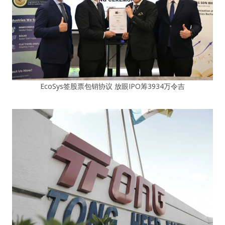
EcoSys签股票包销协议 放眼IPO筹3934万令吉