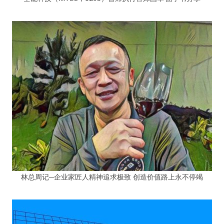
林总周记─企业家匠人精神追求极致 创造价值路上永不停竭