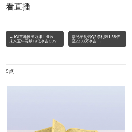
看直播
Post
← IOI置地推出万津工业园
廖兄弟制铝Q2净利飊1.88倍
未来五年贡献18亿令吉GDV
至2203万令吉 →
navigation
9点