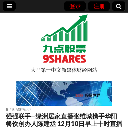
登录
注册
大马第一中文新媒体财经网站
9点股票
9点
,
9点财经天下
强强联手─绿洲居家直播张维城携手华阳
餐饮创办人陈建丞 12月10日早上十时直播