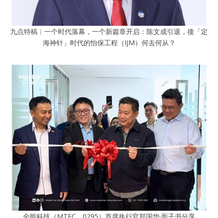
九点特稿︱一个时代落幕，一个新篇章开启：陈文成引退，後「定
海神针」时代的怡保工程（IJM）何去何从？
全能科技（MTEC，0295）首席执行官郑国华·面子书分享