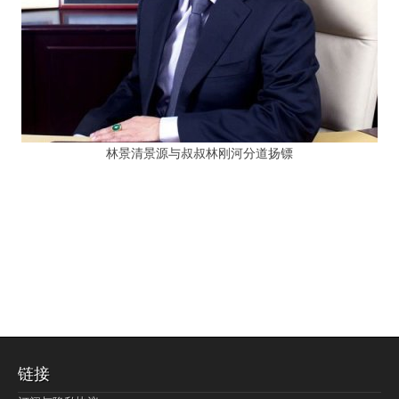
林景清景源与叔叔林刚河分道扬镖
链接