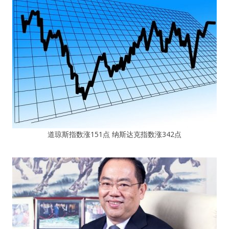
道琼斯指数涨151点 纳斯达克指数涨342点