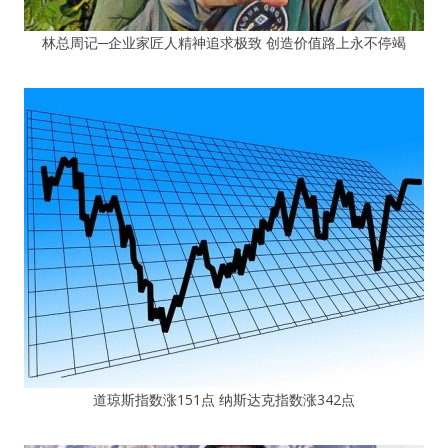
林总周记─企业家匠人精神追求极致 创造价值路上永不停竭
道琼斯指数涨151点 纳斯达克指数涨342点