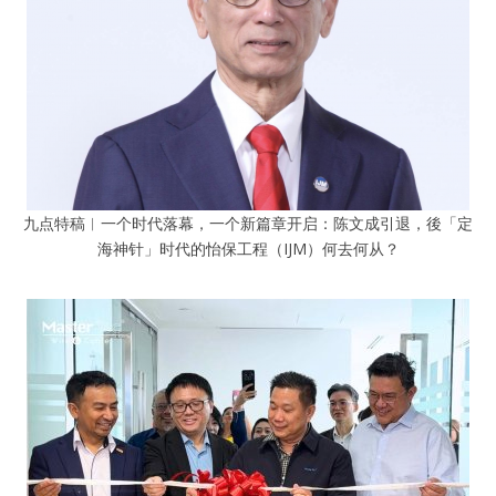
九点特稿︱一个时代落幕，一个新篇章开启：陈文成引退，後「定
海神针」时代的怡保工程（IJM）何去何从？