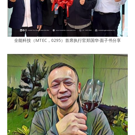
全能科技（MTEC，0295）首席执行官郑国华·面子书分享