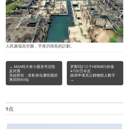
人民廣場高空圖，手尾仍很長的計劃。
Post
← MAA特大有小股东号召投
罗斯玛212个HERMES价值
反对票
4700万令吉
navigation
东姑耶谷：若私有化遭拒股价
政府申请充公财物惊人数字
将回到60仙
→
9点