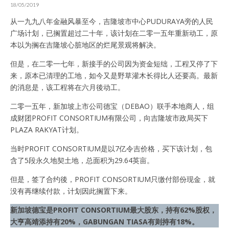
18/05/2019
从一九九八年金融风暴至今，吉隆坡市中心PUDURAYA旁的人民
广场计划，已搁置超过二十年，该计划在二零一五年重新动工，原
本以为搁在吉隆坡心脏地区的烂尾景观将解决。
但是，在二零一七年，新接手的公司因为资金短绌，工程又停了下
来，原本已清理的工地，如今又是野草灌木长得比人还要高。最新
的消息是，该工程将在六月後动工。
二零一五年，新加坡上市公司德宝（DEBAO）联手本地商人，组
成财团PROFIT CONSORTIUM有限公司，向吉隆坡市政局买下
PLAZA RAKYAT计划。
当时PROFIT CONSORTIUM是以7亿令吉价格，买下该计划，包
含了5段永久地契土地，总面积为29.64英亩。
但是，签了合约後，PROFIT CONSORTIUM只缴付部份现金，就
没有再继续付款，计划因此搁置下来。
新加坡德宝是PROFIT CONSORTIUM最大股东，持有62%股权，
大亨高靖添持有20%，GABUNGAN TIASA有则持有18%。