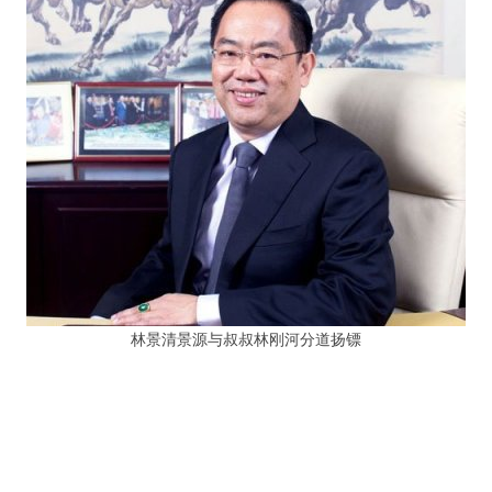
林景清景源与叔叔林刚河分道扬镖