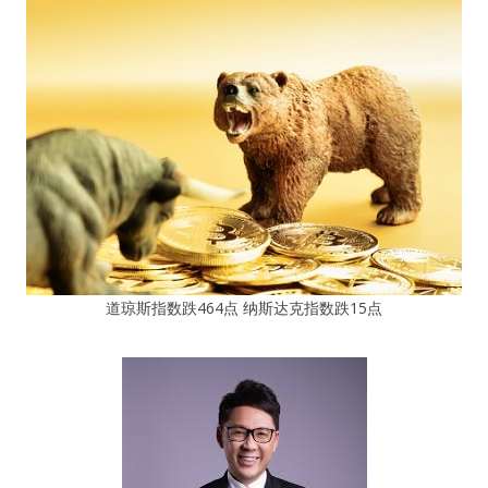
道琼斯指数跌464点 纳斯达克指数跌15点