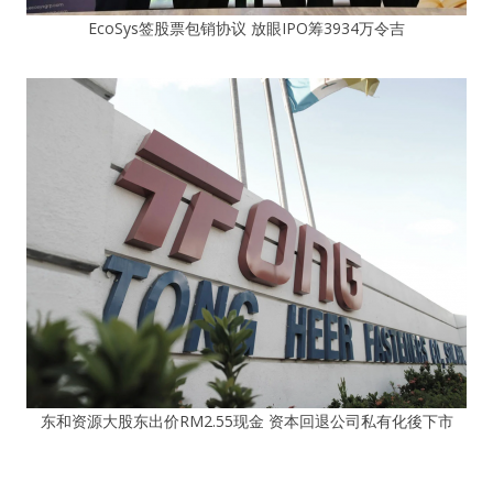
EcoSys签股票包销协议 放眼IPO筹3934万令吉
东和资源大股东出价RM2.55现金 资本回退公司私有化後下市