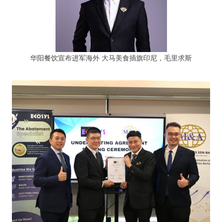
华阳餐饮宣布进军海外 大马美食插旗印尼，毛里求斯