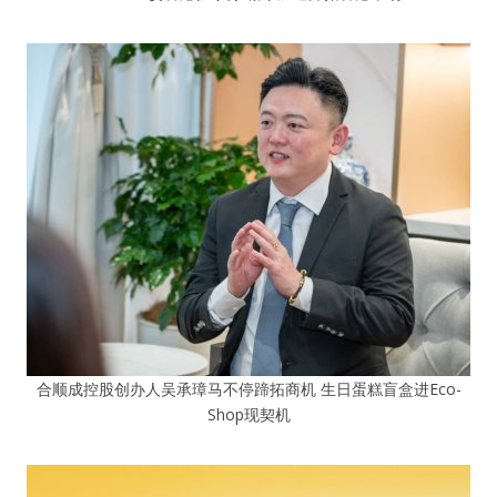
合顺成控股创办人吴承璋马不停蹄拓商机 生日蛋糕盲盒进Eco-
Shop现契机