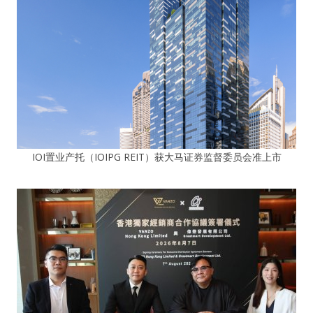
IOI置业产托（IOIPG REIT）获大马证券监督委员会准上市