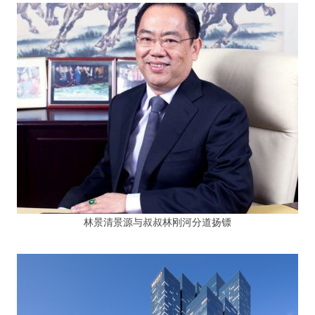
林景清景源与叔叔林刚河分道扬镖