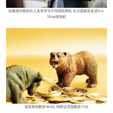
合顺成控股创办人吴承璋马不停蹄拓商机 生日蛋糕盲盒进Eco-
Shop现契机
道琼斯指数跌464点 纳斯达克指数跌15点