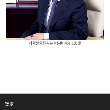
林景清景源与叔叔林刚河分道扬镖
链接