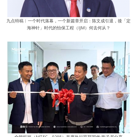
九点特稿︱一个时代落幕，一个新篇章开启：陈文成引退，後「定
海神针」时代的怡保工程（IJM）何去何从？
全能科技（MTEC，0295）首席执行官郑国华·面子书分享