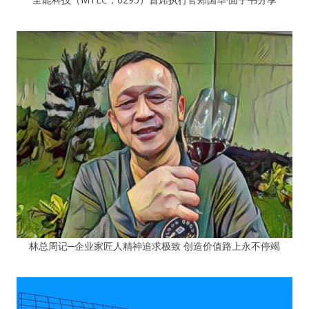
林总周记─企业家匠人精神追求极致 创造价值路上永不停竭