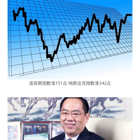
道琼斯指数涨151点 纳斯达克指数涨342点