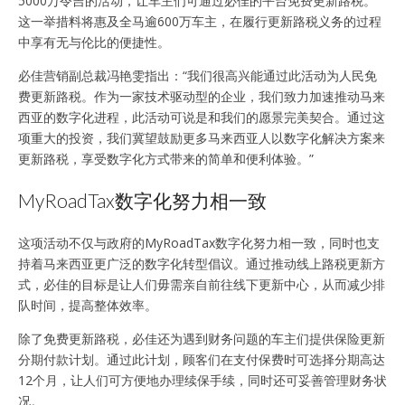
5000万令吉的活动，让车主们可通过必佳的平台免费更新路税。
这一举措料将惠及全马逾600万车主，在履行更新路税义务的过程
中享有无与伦比的便捷性。
必佳营销副总裁冯艳雯指出：“我们很高兴能通过此活动为人民免
费更新路税。作为一家技术驱动型的企业，我们致力加速推动马来
西亚的数字化进程，此活动可说是和我们的愿景完美契合。通过这
项重大的投资，我们冀望鼓励更多马来西亚人以数字化解决方案来
更新路税，享受数字化方式带来的简单和便利体验。”
MyRoadTax数字化努力相一致
这项活动不仅与政府的MyRoadTax数字化努力相一致，同时也支
持着马来西亚更广泛的数字化转型倡议。通过推动线上路税更新方
式，必佳的目标是让人们毋需亲自前往线下更新中心，从而减少排
队时间，提高整体效率。
除了免费更新路税，必佳还为遇到财务问题的车主们提供保险更新
分期付款计划。通过此计划，顾客们在支付保费时可选择分期高达
12个月，让人们可方便地办理续保手续，同时还可妥善管理财务状
况。