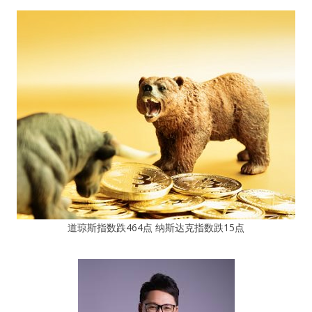
道琼斯指数跌464点 纳斯达克指数跌15点