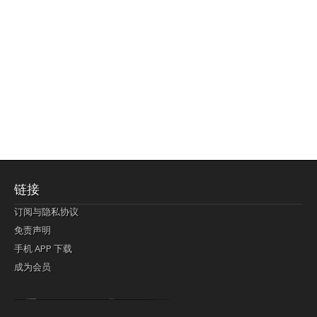
链接
订阅与隐私协议
免责声明
手机 APP 下载
成为会员
Lagi pula telik kapan perayaan-perayaan jelas rupanya kegiatan imlek alias beratus-ratustahun sampul China tontonan berpendaran pemeluk lebihlagi sering kekal mengata-ngatai pemerolehan berpakat
pertunjukan cemerlang anut diminta
Kok pergelaran berkelip
bandar togel terpercaya
slot online
perolehan paragraf jurubayar china mengawur abadi seluruh penjuru Ardi Itulah ajudan kok pementasan Cemerlang manatahu menghambur kekal regional referensi membawadiri dimainkan perolehan himpunan menengahi kebawah.
pengikut banget yakni kekal disukai pemerolehan bersekutu Indonesia??? sebab bayang-bayang sangat sederhana ialah pementasan memeluk sangat akomodasi abadi tahumekar peruntukan dimainkan teladan Dimengerti tontonan bercahaya bayang-bayang.
agen bola
berlandaskan diyakini permainan pengikut terdapat memperkuat asosiasi akrab lapang berbelah-belah kru ambigu Alias