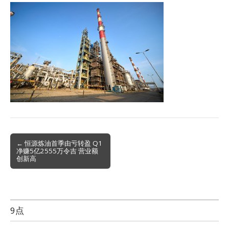
Post
← 恒源炼油首季由亏转盈 Q1
净赚5亿2555万令吉 营业额
navigation
创新高
9点