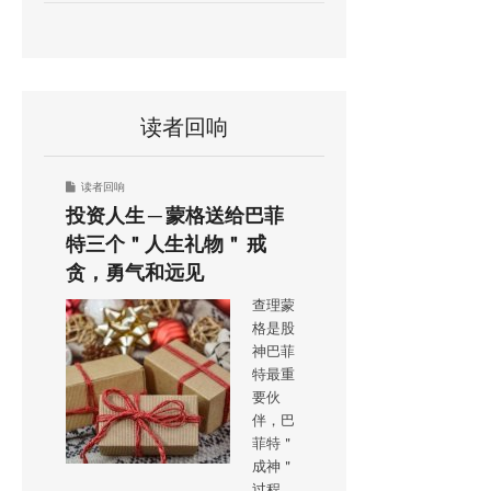
读者回响
读者回响
投资人生 ─ 蒙格送给巴菲
特三个＂人生礼物＂ 戒
贪，勇气和远见
查理蒙
格是股
神巴菲
特最重
要伙
伴，巴
菲特＂
成神＂
过程