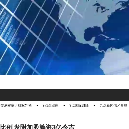
点交易密室／股权异动
9点企业家
9点国际财经
九点新闻信／专栏
1比例 发附加股筹资3亿令吉