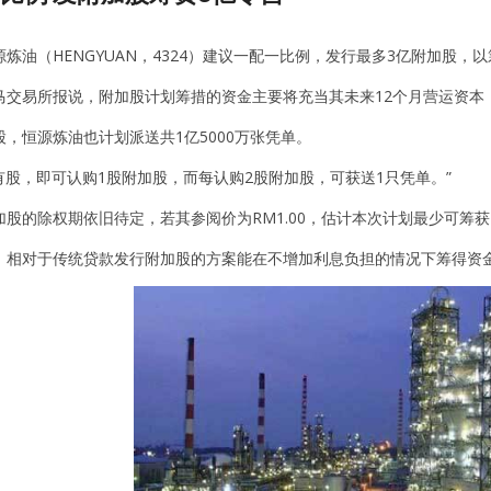
炼油（HENGYUAN，4324）建议一配一比例，发行最多3亿附加股，
马交易所报说，附加股计划筹措的资金主要将充当其未来12个月营运资本，
，恒源炼油也计划派送共1亿5000万张凭单。
有股，即可认购1股附加股，而每认购2股附加股，可获送1只凭单。”
股的除权期依旧待定，若其参阅价为RM1.00，估计本次计划最少可筹获1
，相对于传统贷款发行附加股的方案能在不增加利息负担的情况下筹得资