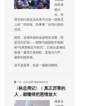
拉欣坐
稳大
位，本
周五的行政议员名单不过是一场形式
上的＂排排坐，吃果果＂论功行赏的
仪式。
然而，这场州选的余波绝非涟漪，而
是滔天巨浪——国阵与国盟联手炮制
的“马来票锁定方程式”，已然从柔佛试
验场丶森美兰复制机，直指马六甲，
最终剑指布城。
这不是选举，这是一场政治围猎。
9点
,
9点企业家
,
编辑精选好文
〈林总周记〉︱真正厉害的
人，都懂得把恩情放大
很多企