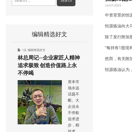
for:
14/07/2025
中资背景的恒源
恒源炼油向大
编辑精选好文
除了发行附加股
“每持有1股现
9点
,
编辑精选好文
林总周记─企业家匠人精神
然而，有关附加
追求极致 创造价值路上永
恒源炼油认为
不停竭
资本市
场永远
话题不
断。大
企业永
不停歇
追求进
步，精
益求