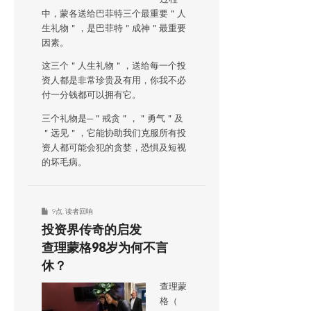
中，蒙各送给巴菲特三个最重要＂人
生礼物＂，是巴菲特＂成神＂最重要
因素。
这三个＂人生礼物＂，送给每一个投
资人都是非常珍贵及有用，你我不必
付一分钱都可以拥有它。
三个礼物是─＂戒贪＂，＂勇气＂及
＂远见＂，它能协助我们克服所有投
资人都可能会犯的贪婪，恐惧及短视
的坏毛病。
9点
,
读者回响
投资界传奇的启发
查理蒙格98岁为何不言
休？
查理蒙
格（