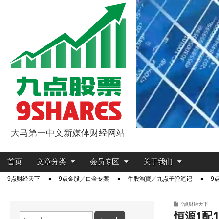
大马第一中文新媒体财经网站
9点股票
Main
Skip
首页
文章分类
会员专区
关于我们
menu
to
Sub
9点财经天下
9点金股／白金专案
牛股淘寶／九点子弹笔记
9
content
menu
9点财经天下
恒源1配
Search