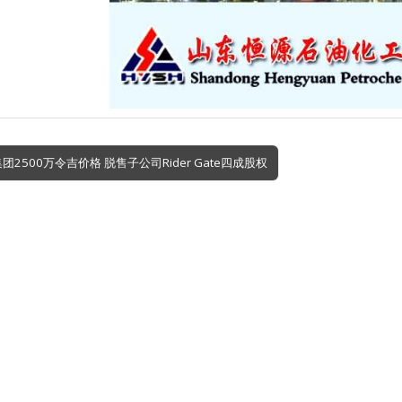
l集团2500万令吉价格 脱售子公司Rider Gate四成股权