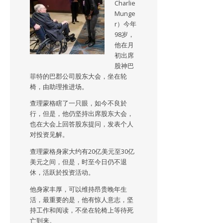
Charlie
Munge
r）今年
98岁，
他在月
初出席
股神巴
菲特的巴郡公司股东大会，坐在轮
椅，由助理推进场。
查理蒙格瞎了一只眼，如今不良於
行，但是，他仍坚持出席股东大会，
也在大会上回答股东提问，发表个人
对投资见解。
查理蒙格身家大约有20亿美元至30亿
美元之间，但是，时至今日仍不退
休，活跃於投资活动。
他身家丰厚，可以维持昂贵晚年生
活，最重要的是，他有惊人意志，坚
持工作和阅读，不坐在轮椅上等待死
亡到来。