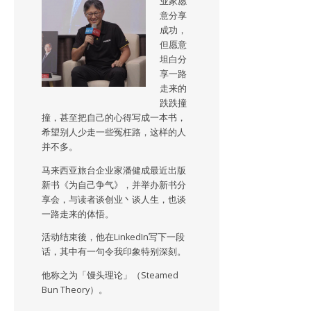
业家愿
意分享
成功，
但愿意
坦白分
享一路
走来的
跌跌撞
撞，甚至把自己的心得写成一本书，
希望别人少走一些冤枉路，这样的人
并不多。
马来西亚旅台企业家潘健成最近出版
新书《为自己争气》，并举办新书分
享会，与读者谈创业丶谈人生，也谈
一路走来的体悟。
活动结束後，他在LinkedIn写下一段
话，其中有一句令我印象特别深刻。
他称之为「馒头理论」（Steamed
Bun Theory）。