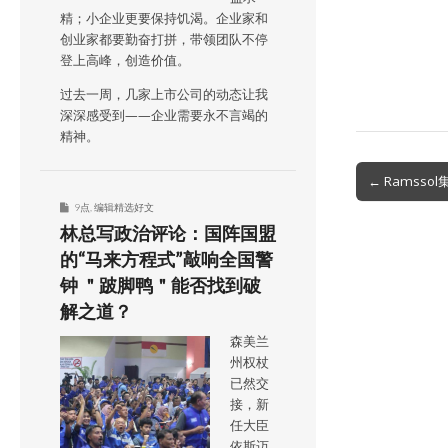
精；小企业更要保持饥渴。企业家和
创业家都要勤奋打拼，带领团队不停
登上高峰，创造价值。
过去一周，几家上市公司的动态让我
深深感受到——企业需要永不言竭的
精神。
Post
← Ramsso
navigation
9点
,
编辑精选好文
林总写政治评论：国阵国盟
的“马来方程式”敲响全国警
钟 ＂跛脚鸭＂能否找到破
解之道？
森美兰
州权杖
已然交
接，新
任大臣
依斯迈