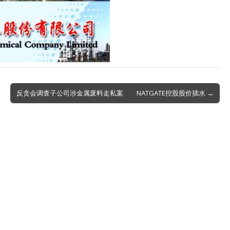
反贪会调查子公司涉金属废料走私案 NATGATE控股股价插水 →