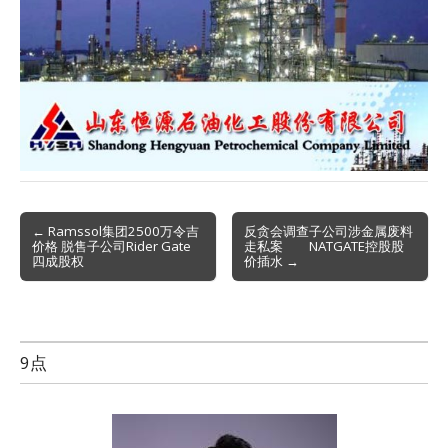
Post
← Ramssol集团2500万令吉
反贪会调查子公司涉金属废料
价格 脱售子公司Rider Gate
走私案 NATGATE控股股
navigation
四成股权
价插水 →
9点