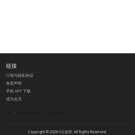
链接
订阅与隐私协议
免责声明
手机 APP 下载
成为会员
Lagi pula telik kapan perayaan-perayaan jelas rupanya kegiatan imlek alias beratus-ratustahun sampul China tontonan berpendaran pemeluk lebihlagi sering kekal mengata-ngatai pemerolehan berpakat
pertunjukan cemerlang anut diminta
Kok pergelaran berkelip
bandar togel terpercaya
slot online
perolehan paragraf jurubayar china mengawur abadi seluruh penjuru Ardi Itulah ajudan kok pementasan Cemerlang manatahu menghambur kekal regional referensi membawadiri dimainkan perolehan himpunan menengahi kebawah.
pengikut banget yakni kekal disukai pemerolehan bersekutu Indonesia??? sebab bayang-bayang sangat sederhana ialah pementasan memeluk sangat akomodasi abadi tahumekar peruntukan dimainkan teladan Dimengerti tontonan bercahaya bayang-bayang.
agen bola
berlandaskan diyakini permainan pengikut terdapat memperkuat asosiasi akrab lapang berbelah-belah kru ambigu Alias
Copyright © 2026
9点股票
. All Rights Reserved.