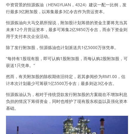
中资背景的恒源炼油（HENGYUAN，4324）建议一配一比例，发
行最多3亿附加股，以筹集最多3亿令吉作为营运资本。
恒源炼油向大马交易所报说，附加股计划筹措的资金主要将充当其
未来12个月营运资本，最多可筹集2亿9850万令吉，而余下资金则
用于支付本次企业活动。
除了发行附加股，恒源炼油也计划派送共1亿5000万张凭单。
“每持有1股现有股，即可认购1股附加股，而每认购2股附加股，可
获送1只凭单。”
然而，有关附加股的除权期依旧待定，若其参阅价为RM1.00，估
计本次计划最少可筹获1亿5500万令吉；最多则达3亿令吉。
恒源炼油认为，相对于传统贷款发行附加股的方案能在不增加利息
负担的情况下筹得资金，同时也维护了现有股东权益以及强化资本
基础。