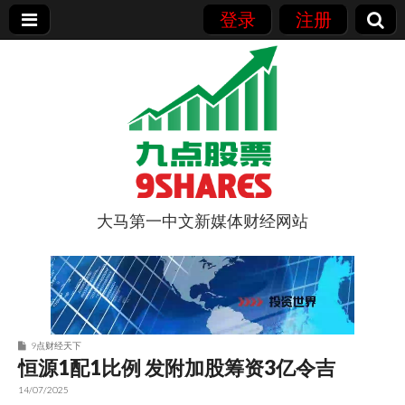
登录
注册
大马第一中文新媒体财经网站
9点股票
9点财经天下
恒源1配1比例 发附加股筹资3亿令吉
14/07/2025