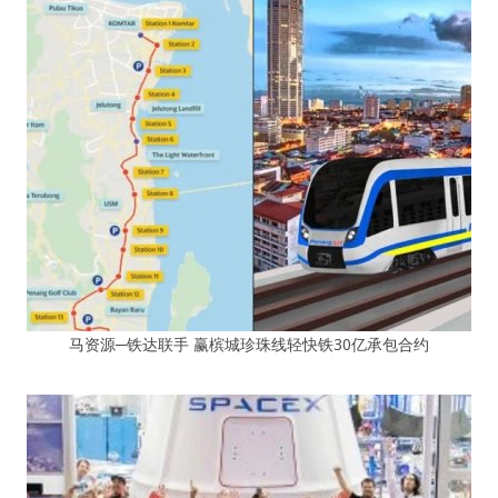
马资源─铁达联手 赢槟城珍珠线轻快铁30亿承包合约