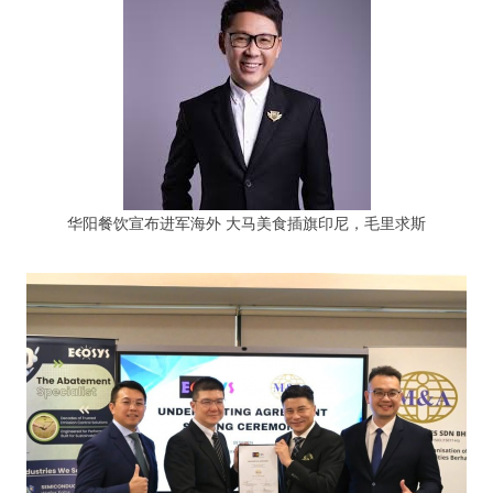
华阳餐饮宣布进军海外 大马美食插旗印尼，毛里求斯