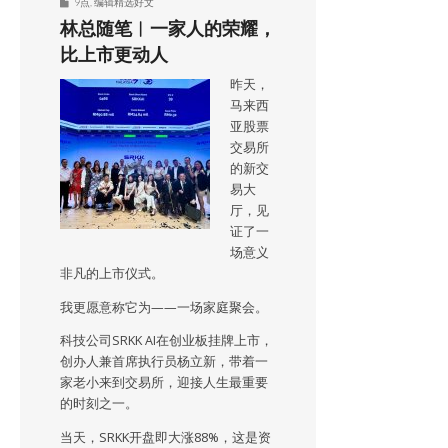
9点
,
编辑精选好文
林总随笔︱一家人的荣耀，
比上市更动人
昨天，
马来西
亚股票
交易所
的新交
易大
厅，见
证了一
场意义
非凡的上市仪式。
我更愿意称它为——一场家庭聚会。
科技公司SRKK AI在创业板挂牌上市，
创办人兼首席执行员杨立新，带着一
家老小来到交易所，迎接人生最重要
的时刻之一。
当天，SRKK开盘即大涨88%，这是资