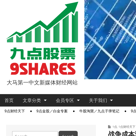
大马第一中文新媒体财经网站
9点股票
Main
Skip
首页
文章分类
会员专区
关于我们
menu
to
Sub
9点财经天下
9点金股／白金专案
牛股淘寶／九点子弹笔记
9
content
menu
9点
,
9点财经天下
战争成本
Search