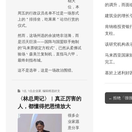
稳大
的调升，而面
位，本
周五的行政议员名单不过是一场形式
建筑业的增长
上的＂排排坐，吃果果＂论功行赏的
仪式。
肯纳格投资银行
支柱。
然而，这场州选的余波绝非涟漪，而
是滔天巨浪——国阵与国盟联手炮制
该研究机构表示
的“马来票锁定方程式”，已然从柔佛试
验场丶森美兰复制机，直指马六甲，
马来西亚国家能源
最终剑指布城。
完工。
这不是选举，这是一场政治围猎。
基於上述利好
9点
,
9点企业家
,
编辑精选好文
Post
← 拒绝「强强
〈林总周记〉︱真正厉害的
navigation
人，都懂得把恩情放大
很多企
业家愿
意分享