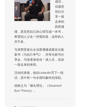
成功，
但愿意
坦白分
享一路
走来的
跌跌撞
撞，甚至把自己的心得写成一本书，
希望别人少走一些冤枉路，这样的人
并不多。
马来西亚旅台企业家潘健成最近出版
新书《为自己争气》，并举办新书分
享会，与读者谈创业丶谈人生，也谈
一路走来的体悟。
活动结束後，他在LinkedIn写下一段
话，其中有一句令我印象特别深刻。
他称之为「馒头理论」（Steamed
Bun Theory）。