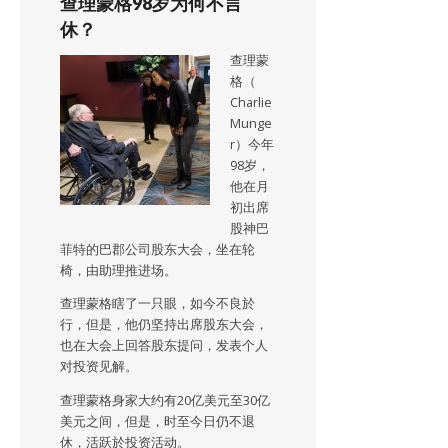
查理蒙格98岁为何不言
休？
查理蒙
格（
Charlie
Munge
r）今年
98岁，
他在月
初出席
股神巴
菲特的巴郡公司股东大会，坐在轮
椅，由助理推进场。
查理蒙格瞎了一只眼，如今不良於
行，但是，他仍坚持出席股东大会，
也在大会上回答股东提问，发表个人
对投资见解。
查理蒙格身家大约有20亿美元至30亿
美元之间，但是，时至今日仍不退
休，活跃於投资活动。