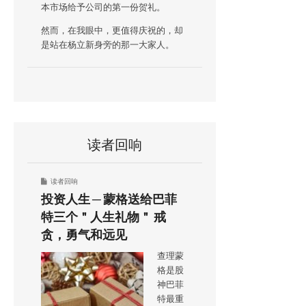
本市场给予公司的第一份贺礼。
然而，在我眼中，更值得庆祝的，却
是站在杨立新身旁的那一大家人。
读者回响
读者回响
投资人生 ─ 蒙格送给巴菲
特三个＂人生礼物＂ 戒
贪，勇气和远见
查理蒙
格是股
神巴菲
特最重