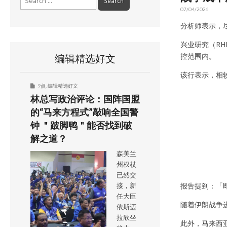
for:
07/04/2026
分析师表示，
兴业研究（RH
控范围内。
编辑精选好文
该行表示，相
9点
,
编辑精选好文
林总写政治评论：国阵国盟
的“马来方程式”敲响全国警
钟 ＂跛脚鸭＂能否找到破
解之道？
森美兰
州权杖
已然交
报告提到：「
接，新
任大臣
随着伊朗战争
依斯迈
拉欣坐
此外，马来西