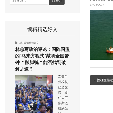
for:
17/04/2019
编辑精选好文
9点
,
编辑精选好文
林总写政治评论：国阵国盟
的“马来方程式”敲响全国警
钟 ＂跛脚鸭＂能否找到破
解之道？
森美兰
Post
← 投机盘推动
州权杖
navigation
已然交
接，新
任大臣
依斯迈
拉欣坐