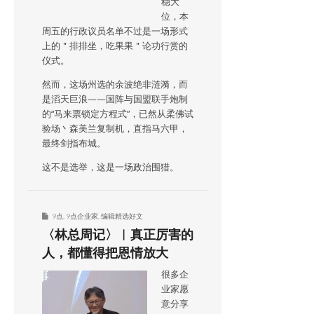
稳大
位，本
周五的行政议员名单不过是一场形式
上的＂排排坐，吃果果＂论功行赏的
仪式。
然而，这场州选的余波绝非涟漪，而
是滔天巨浪——国阵与国盟联手炮制
的“马来票锁定方程式”，已然从柔佛试
验场丶森美兰复制机，直指马六甲，
最终剑指布城。
这不是选举，这是一场政治围猎。
9点
,
9点企业家
,
编辑精选好文
〈林总周记〉︱真正厉害的
人，都懂得把恩情放大
很多企
业家愿
意分享