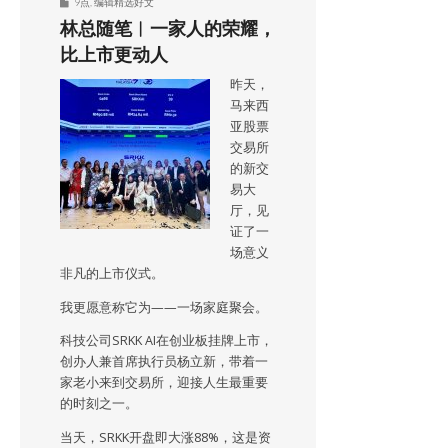
9点
,
编辑精选好文
林总随笔︱一家人的荣耀，
比上市更动人
昨天，
马来西
亚股票
交易所
的新交
易大
厅，见
证了一
场意义
非凡的上市仪式。
我更愿意称它为——一场家庭聚会。
科技公司SRKK AI在创业板挂牌上市，
创办人兼首席执行员杨立新，带着一
家老小来到交易所，迎接人生最重要
的时刻之一。
当天，SRKK开盘即大涨88%，这是资