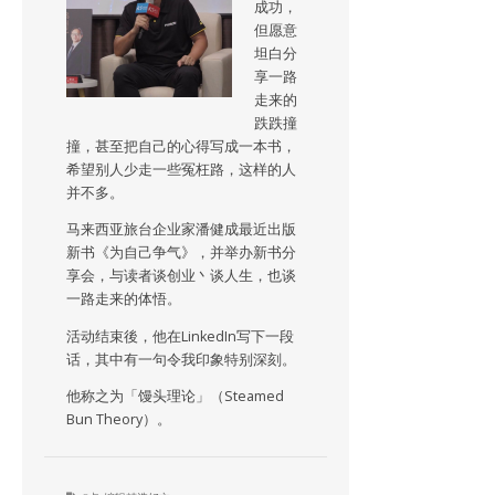
成功，
但愿意
坦白分
享一路
走来的
跌跌撞
撞，甚至把自己的心得写成一本书，
希望别人少走一些冤枉路，这样的人
并不多。
马来西亚旅台企业家潘健成最近出版
新书《为自己争气》，并举办新书分
享会，与读者谈创业丶谈人生，也谈
一路走来的体悟。
活动结束後，他在LinkedIn写下一段
话，其中有一句令我印象特别深刻。
他称之为「馒头理论」（Steamed
Bun Theory）。