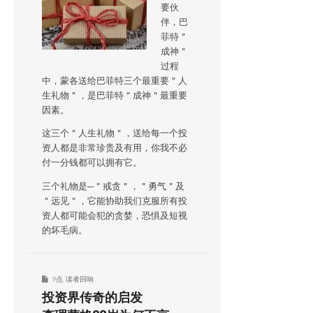
要伙
伴，巴
菲特＂
成神＂
过程
中，蒙各送给巴菲特三个最重要＂人
生礼物＂，是巴菲特＂成神＂最重要
因素。
这三个＂人生礼物＂，送给每一个投
资人都是非常珍贵及有用，你我不必
付一分钱都可以拥有它。
三个礼物是─＂戒贪＂，＂勇气＂及
＂远见＂，它能协助我们克服所有投
资人都可能会犯的贪婪，恐惧及短视
的坏毛病。
9点
,
读者回响
投资界传奇的启发