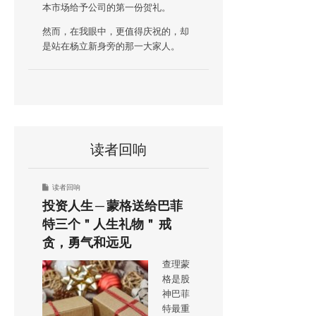
本市场给予公司的第一份贺礼。
然而，在我眼中，更值得庆祝的，却
是站在杨立新身旁的那一大家人。
读者回响
读者回响
投资人生 ─ 蒙格送给巴菲
特三个＂人生礼物＂ 戒
贪，勇气和远见
查理蒙
格是股
神巴菲
特最重