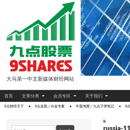
大马第一中文新媒体财经网站
9点股票
Main
Skip
首页
文章分类
会员专区
关于我们
menu
to
Sub
9点财经天下
9点金股／白金专案
牛股淘寶／九点子弹笔记
9
content
menu
russia-1
Search