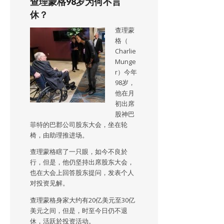
查理蒙格98岁为何不言
休？
查理蒙
格（
Charlie
Munge
r）今年
98岁，
他在月
初出席
股神巴
菲特的巴郡公司股东大会，坐在轮
椅，由助理推进场。
查理蒙格瞎了一只眼，如今不良於
行，但是，他仍坚持出席股东大会，
也在大会上回答股东提问，发表个人
对投资见解。
查理蒙格身家大约有20亿美元至30亿
美元之间，但是，时至今日仍不退
休，活跃於投资活动。