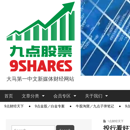
大马第一中文新媒体财经网站
9点股票
Main
Skip
首页
文章分类
会员专区
关于我们
menu
to
Sub
9点财经天下
9点金股／白金专案
牛股淘寶／九点子弹笔记
9
content
menu
9点财经天下
投行看好
Search