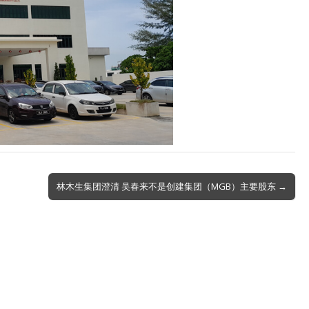
林木生集团澄清 吴春来不是创建集团（MGB）主要股东 →