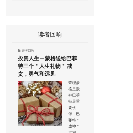
读者回响
读者回响
投资人生 ─ 蒙格送给巴菲
特三个＂人生礼物＂ 戒
贪，勇气和远见
查理蒙
格是股
神巴菲
特最重
要伙
伴，巴
菲特＂
成神＂
过程