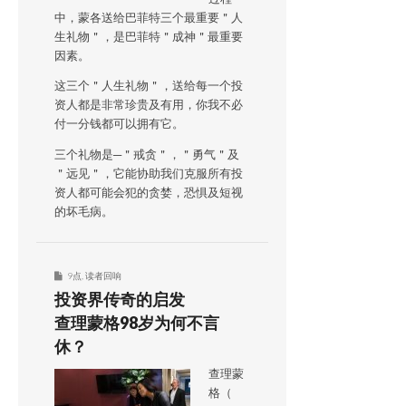
中，蒙各送给巴菲特三个最重要＂人
生礼物＂，是巴菲特＂成神＂最重要
因素。
这三个＂人生礼物＂，送给每一个投
资人都是非常珍贵及有用，你我不必
付一分钱都可以拥有它。
三个礼物是─＂戒贪＂，＂勇气＂及
＂远见＂，它能协助我们克服所有投
资人都可能会犯的贪婪，恐惧及短视
的坏毛病。
9点
,
读者回响
投资界传奇的启发
查理蒙格98岁为何不言
休？
查理蒙
格（