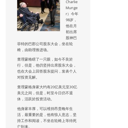
Charlie
Munge
r）今年
98岁，
他在月
初出席
股神巴
菲特的巴郡公司股东大会，坐在轮
椅，由助理推进场。
查理蒙格瞎了一只眼，如今不良於
行，但是，他仍坚持出席股东大会，
也在大会上回答股东提问，发表个人
对投资见解。
查理蒙格身家大约有20亿美元至30亿
美元之间，但是，时至今日仍不退
休，活跃於投资活动。
他身家丰厚，可以维持昂贵晚年生
活，最重要的是，他有惊人意志，坚
持工作和阅读，不坐在轮椅上等待死
亡到来。