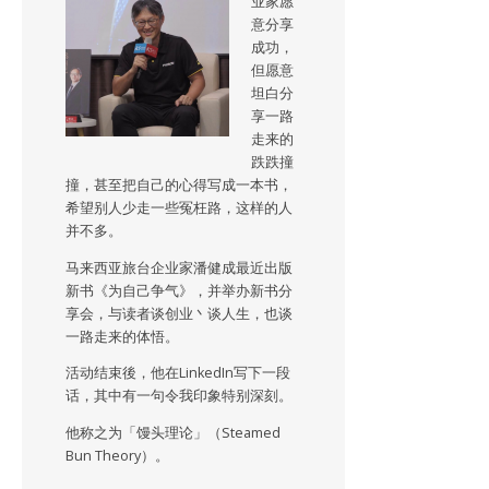
业家愿
意分享
成功，
但愿意
坦白分
享一路
走来的
跌跌撞
撞，甚至把自己的心得写成一本书，
希望别人少走一些冤枉路，这样的人
并不多。
马来西亚旅台企业家潘健成最近出版
新书《为自己争气》，并举办新书分
享会，与读者谈创业丶谈人生，也谈
一路走来的体悟。
活动结束後，他在LinkedIn写下一段
话，其中有一句令我印象特别深刻。
他称之为「馒头理论」（Steamed
Bun Theory）。