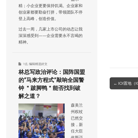
精；小企业更要保持饥渴。企业家和
创业家都要勤奋打拼，带领团队不停
登上高峰，创造价值。
过去一周，几家上市公司的动态让我
深深感受到——企业需要永不言竭的
精神。
9点
,
编辑精选好文
林总写政治评论：国阵国盟
的“马来方程式”敲响全国警
Post
← IOI置地（
钟 ＂跛脚鸭＂能否找到破
navigation
解之道？
森美兰
州权杖
已然交
接，新
任大臣
依斯迈