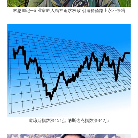
林总周记─企业家匠人精神追求极致 创造价值路上永不停竭
道琼斯指数涨151点 纳斯达克指数涨342点