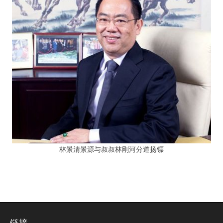
林景清景源与叔叔林刚河分道扬镖
链接