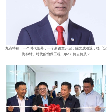
九点特稿︱一个时代落幕，一个新篇章开启：陈文成引退，後「定
海神针」时代的怡保工程（IJM）何去何从？