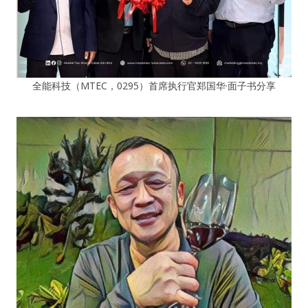
全能科技（MTEC，0295）首席执行官郑国华·面子书分享