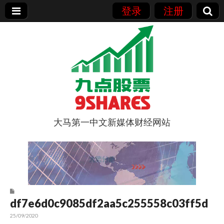
登录
注册
大马第一中文新媒体财经网站
9点股票
df7e6d0c9085df2aa5c255558c03ff5d
25/09/2020