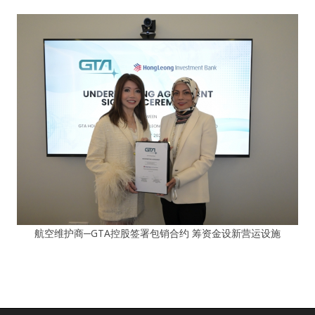
航空维护商─GTA控股签署包销合约 筹资金设新营运设施