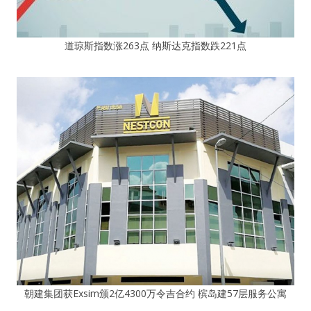
道琼斯指数涨263点 纳斯达克指数跌221点
朝建集团获Exsim颁2亿4300万令吉合约 槟岛建57层服务公寓