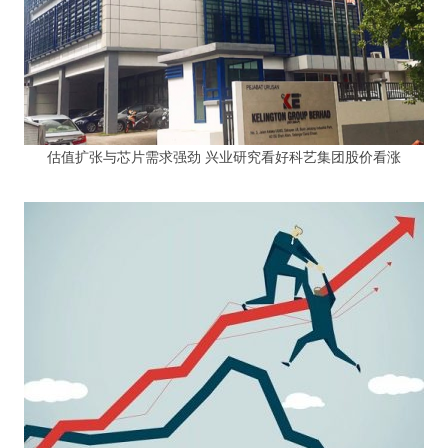
估值扩张与芯片需求强劲 兴业研究看好科艺集团股价看涨