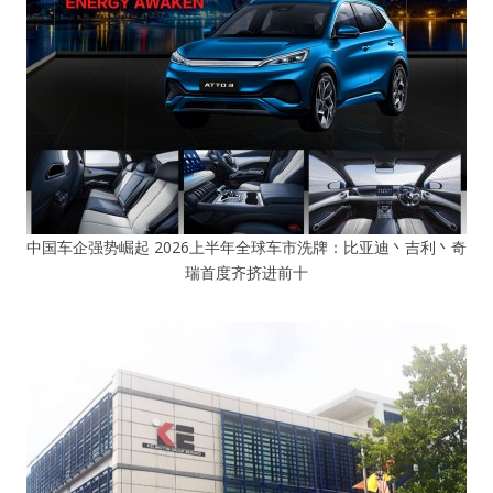
中国车企强势崛起 2026上半年全球车市洗牌：比亚迪丶吉利丶奇
瑞首度齐挤进前十