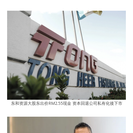
东和资源大股东出价RM2.55现金 资本回退公司私有化後下市