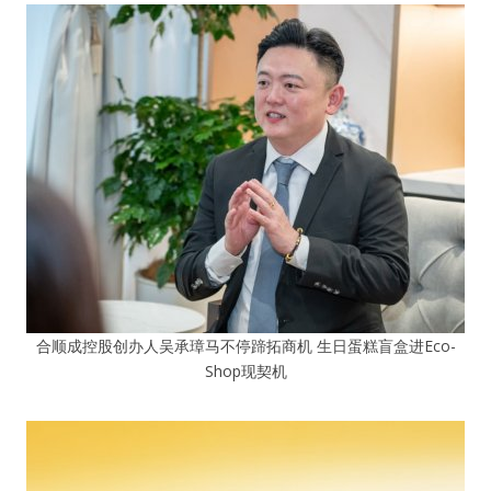
合顺成控股创办人吴承璋马不停蹄拓商机 生日蛋糕盲盒进Eco-
Shop现契机