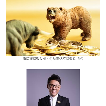
道琼斯指数跌464点 纳斯达克指数跌15点