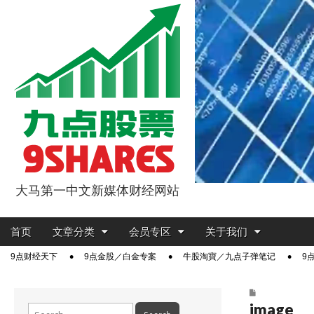
大马第一中文新媒体财经网站
9点股票
Main
Skip
首页
文章分类
会员专区
关于我们
menu
to
Sub
9点财经天下
9点金股／白金专案
牛股淘寶／九点子弹笔记
9
content
menu
image
Search