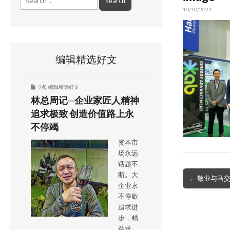
for:
10/10/2024
编辑精选好文
9点
,
编辑精选好文
林总周记─企业家匠人精神
追求极致 创造价值路上永
不停竭
资本市
场永远
话题不
Post
断。大
← 敬业与马
企业永
navigation
不停歇
追求进
步，精
益求