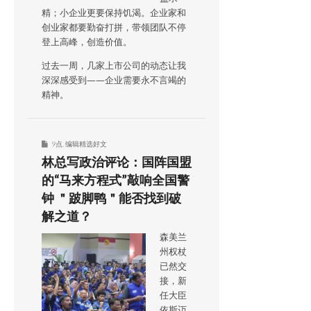
精；小企业更要保持饥渴。企业家和
创业家都要勤奋打拼，带领团队不停
登上高峰，创造价值。
过去一周，几家上市公司的动态让我
深深感受到——企业需要永不言竭的
精神。
9点
,
编辑精选好文
林总写政治评论：国阵国盟
的“马来方程式”敲响全国警
钟 ＂跛脚鸭＂能否找到破
解之道？
森美兰
州权杖
已然交
接，新
任大臣
依斯迈