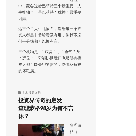
中，蒙各送给巴菲特三个最重要＂人
生礼物＂，是巴菲特＂成神＂最重要
因素。
这三个＂人生礼物＂，送给每一个投
资人都是非常珍贵及有用，你我不必
付一分钱都可以拥有它。
三个礼物是─＂戒贪＂，＂勇气＂及
＂远见＂，它能协助我们克服所有投
资人都可能会犯的贪婪，恐惧及短视
的坏毛病。
9点
,
读者回响
投资界传奇的启发
查理蒙格98岁为何不言
休？
查理蒙
格（