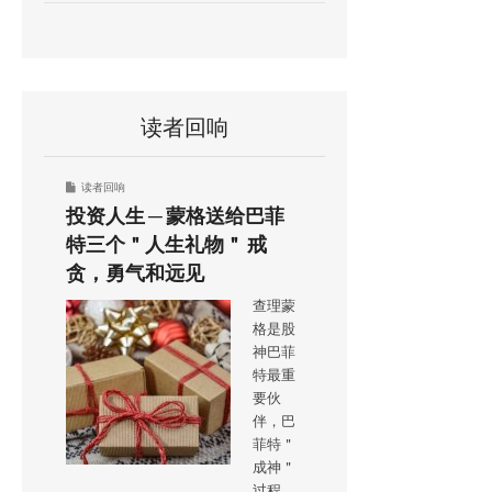
读者回响
读者回响
投资人生 ─ 蒙格送给巴菲
特三个＂人生礼物＂ 戒
贪，勇气和远见
查理蒙
格是股
神巴菲
特最重
要伙
伴，巴
菲特＂
成神＂
过程