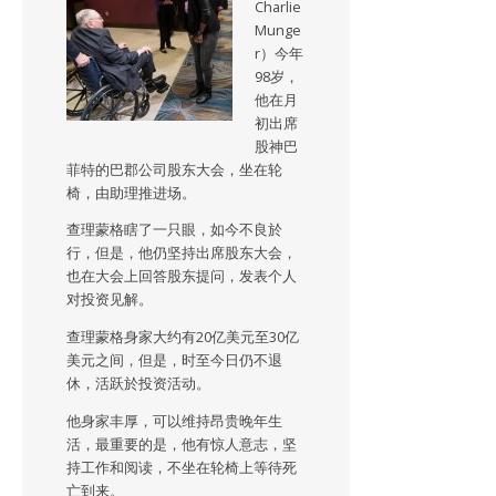
Charlie
Munge
r）今年
98岁，
他在月
初出席
股神巴
菲特的巴郡公司股东大会，坐在轮
椅，由助理推进场。
查理蒙格瞎了一只眼，如今不良於
行，但是，他仍坚持出席股东大会，
也在大会上回答股东提问，发表个人
对投资见解。
查理蒙格身家大约有20亿美元至30亿
美元之间，但是，时至今日仍不退
休，活跃於投资活动。
他身家丰厚，可以维持昂贵晚年生
活，最重要的是，他有惊人意志，坚
持工作和阅读，不坐在轮椅上等待死
亡到来。