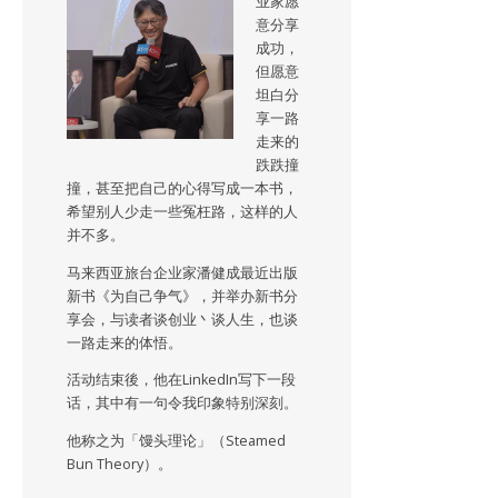
业家愿
意分享
成功，
但愿意
坦白分
享一路
走来的
跌跌撞
撞，甚至把自己的心得写成一本书，
希望别人少走一些冤枉路，这样的人
并不多。
马来西亚旅台企业家潘健成最近出版
新书《为自己争气》，并举办新书分
享会，与读者谈创业丶谈人生，也谈
一路走来的体悟。
活动结束後，他在LinkedIn写下一段
话，其中有一句令我印象特别深刻。
他称之为「馒头理论」（Steamed
Bun Theory）。