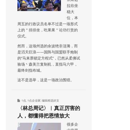
拉欣坐
稳大
位，本
周五的行政议员名单不过是一场形式
上的＂排排坐，吃果果＂论功行赏的
仪式。
然而，这场州选的余波绝非涟漪，而
是滔天巨浪——国阵与国盟联手炮制
的“马来票锁定方程式”，已然从柔佛试
验场丶森美兰复制机，直指马六甲，
最终剑指布城。
这不是选举，这是一场政治围猎。
9点
,
9点企业家
,
编辑精选好文
〈林总周记〉︱真正厉害的
人，都懂得把恩情放大
很多企