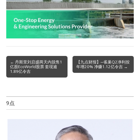
Post
← 丹斯里刘启盛两天内脱售1
【九点财报】─雀巢Q2净利按
亿股EcoWorld股票 套现逾
年增20% 净赚1.12亿令吉 →
navigation
1.89亿令吉
9点