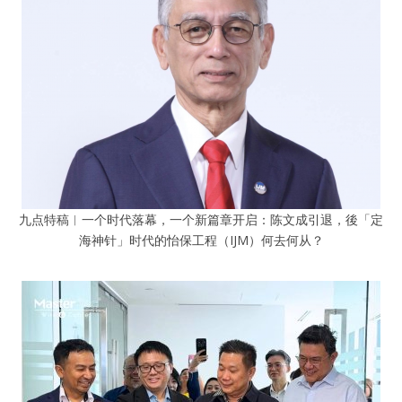
九点特稿︱一个时代落幕，一个新篇章开启：陈文成引退，後「定
海神针」时代的怡保工程（IJM）何去何从？