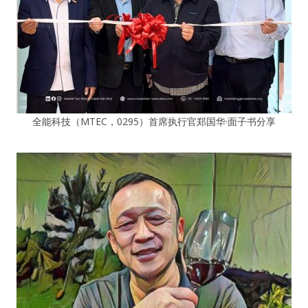
全能科技（MTEC，0295）首席执行官郑国华·面子书分享