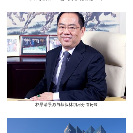
林景清景源与叔叔林刚河分道扬镖