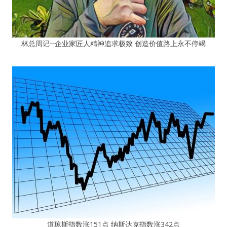
林总周记─企业家匠人精神追求极致 创造价值路上永不停竭
道琼斯指数涨151点 纳斯达克指数涨342点