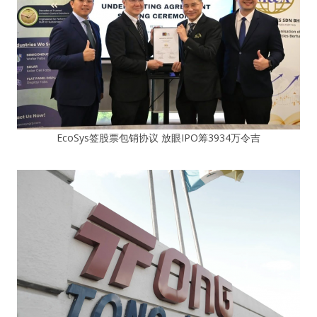
EcoSys签股票包销协议 放眼IPO筹3934万令吉