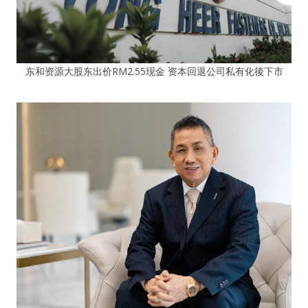
东和资源大股东出价RM2.55现金 资本回退公司私有化後下市