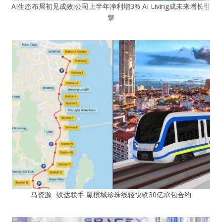
AI生态布局初见成效i公司上半年净利增3% AI Living成未来增长引
擎
马资源─铁达联手 赢槟城珍珠线轻快铁30亿承包合约