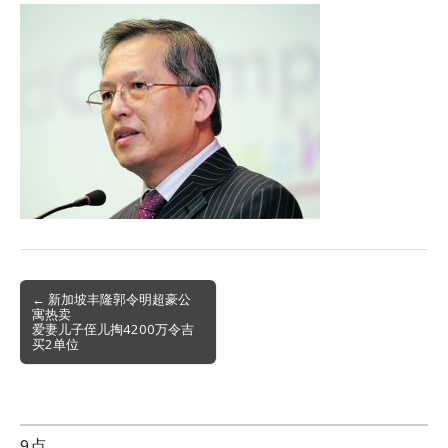
Post
← 新加坡丰隆郭令明超豪公
寓热卖
navigation
爱妻儿子侄儿掏4200万令吉
买2单位
9点