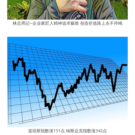
林总周记─企业家匠人精神追求极致 创造价值路上永不停竭
道琼斯指数涨151点 纳斯达克指数涨342点