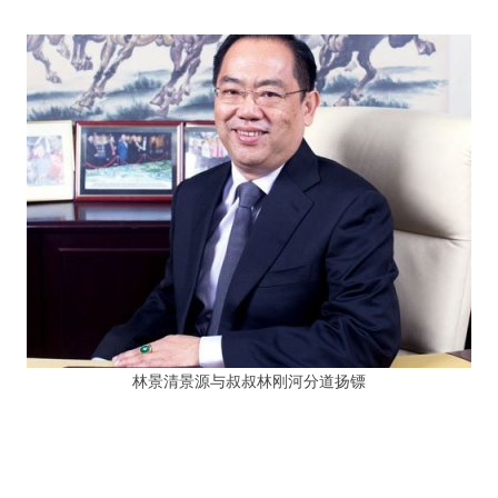
林景清景源与叔叔林刚河分道扬镖