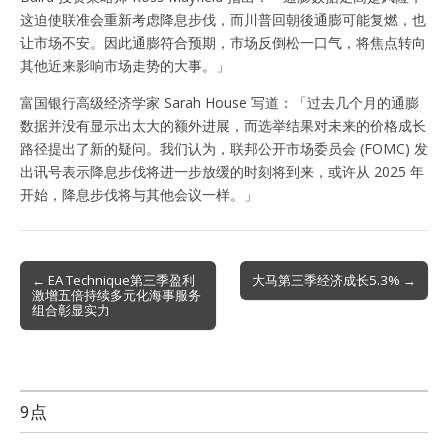
这迫使联准会重新考虑降息步伐，而川普回朝後通膨可能复燃，也
让市场不安。因此通膨符合预期，市场反倒松一口气，将焦点转向
其他近来影响市场走势的大事。」
富国银行高级经济学家 Sarah House 写道：「过去几个月的通膨
数据并没有显示出太大的额外进展，而选举结果对未来的价格成长
路径提出了新的疑问。我们认为，联邦公开市场委员会 (FOMC) 发
出讯号表示降息步伐将进一步放缓的时刻将到来，或许从 2025 年
开始，降息步伐将与其他会议一样。」
Post
← EA Technique第三季盈利
大马第三季经济成长5.3% →
激增五倍持续多元化海事服务
navigation
组合彰显实力
9点