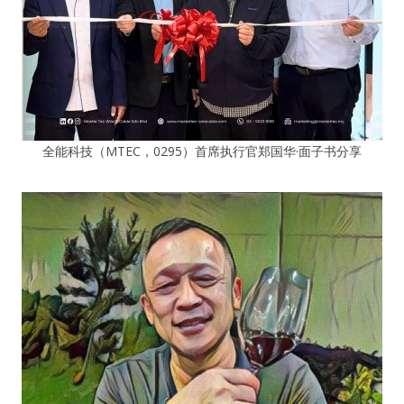
全能科技（MTEC，0295）首席执行官郑国华·面子书分享