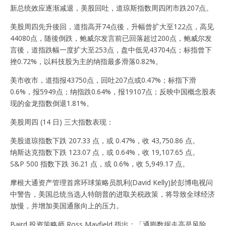
新总统效应逐渐减退，美股回吐，道琼斯指数周四闭市跌207点。
美股周四先升後回，道指高开74点後，升幅曾扩大至122点，高见
44080点，随後倒跌，鲍威尔发言前已回落超过200点，鲍威尔发
言後，道指跌幅一度扩大至253点，盘中低见43704点；标指曾下
挫0.72%，以科技股为主的纳指最多滑落0.82%。
美市收市，道指报43750点，回吐207点或0.47%；标指下滑
0.6%，报5949点；纳指跌0.64%，报19107点；反映中国概念股表
现的金龙指数倒退1.81%。
美股周四 (14 日) 三大指数表现：
美股道琼指数下跌 207.33 点，或 0.47%，收 43,750.86 点。
纳斯达克指数下跌 123.07 点，或 0.64%，收 19,107.65 点。
S&P 500 指数下跌 36.21 点，或 0.6%，收 5,949.17 点。
摩根大通资产管理首席环球策略员凯利(David Kelly)於彭博电视问
中警告，美国总统当选人特朗普的进取关税政策，将导致全球经济
放慢，并增加美国通胀向上的压力。
Baird 投资策略师 Ross Mayfield 指出：「通膨数据走高是风险，