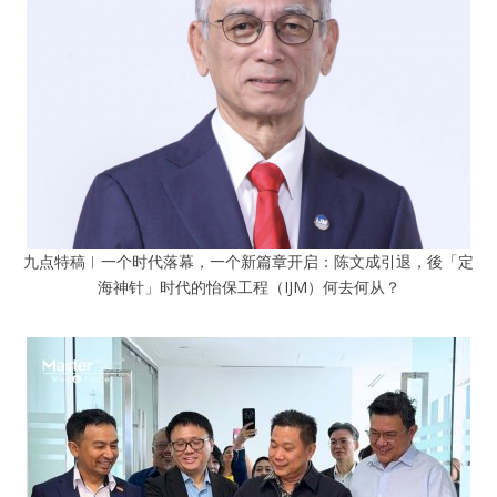
九点特稿︱一个时代落幕，一个新篇章开启：陈文成引退，後「定
海神针」时代的怡保工程（IJM）何去何从？