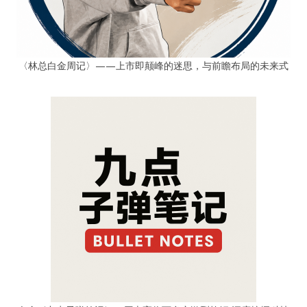
〈林总白金周记〉——上市即颠峰的迷思，与前瞻布局的未来式