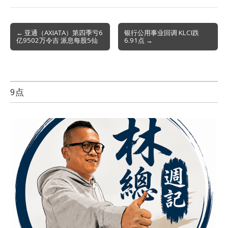
Post
← 亚通（AXIATA）第四季亏6
银行公用事业回调 KLCI跌
亿9502万令吉 派息每股5仙
6.91点 →
navigation
9点