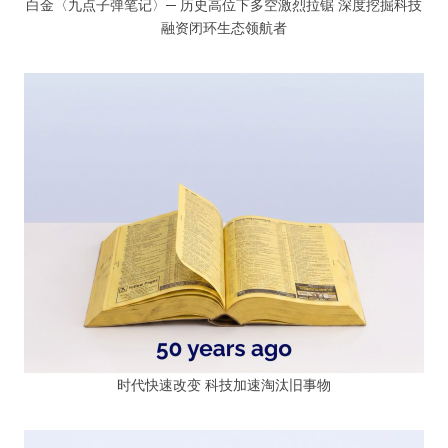
白金〈九点子弹笔记〉─ 历史高位下多空激烈拉锯 深度挖掘科技
融资闭环生态领航者
时代快速改变 科技加速淘汰旧事物