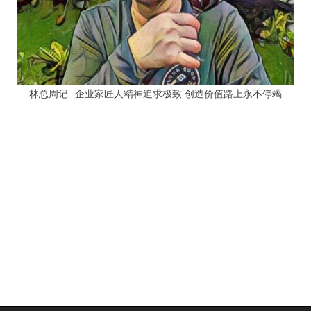
林总周记─企业家匠人精神追求极致 创造价值路上永不停竭