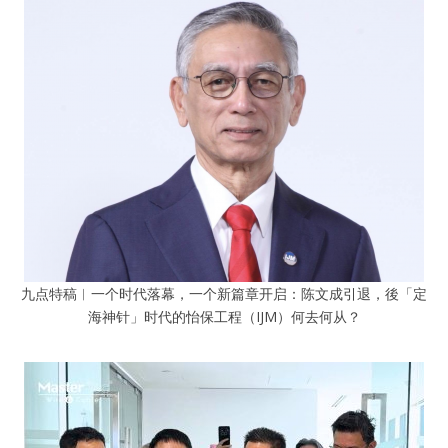
九点特稿︱一个时代落幕，一个新篇章开启：陈文成引退，後「定
海神针」时代的怡保工程（IJM）何去何从？