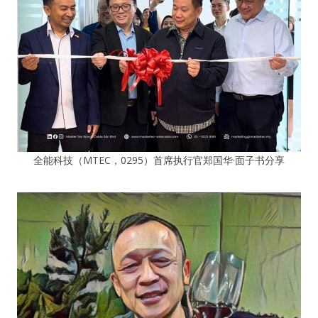
全能科技（MTEC，0295）首席执行官郑国华·面子书分享