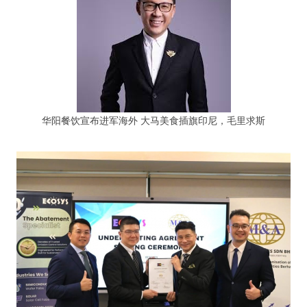
华阳餐饮宣布进军海外 大马美食插旗印尼，毛里求斯