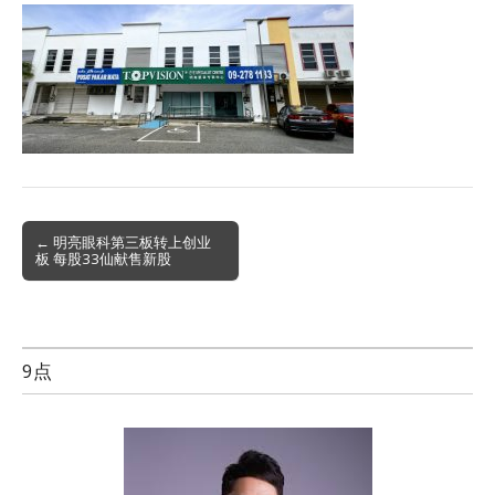
Post
← 明亮眼科第三板转上创业
板 每股33仙献售新股
navigation
9点