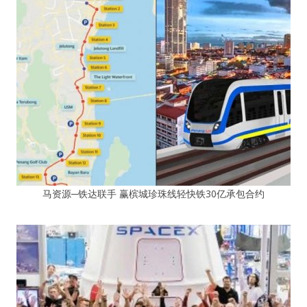
马资源─铁达联手 赢槟城珍珠线轻快铁30亿承包合约