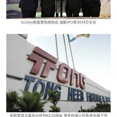
EcoSys签股票包销协议 放眼IPO筹3934万令吉
东和资源大股东出价RM2.55现金 资本回退公司私有化後下市