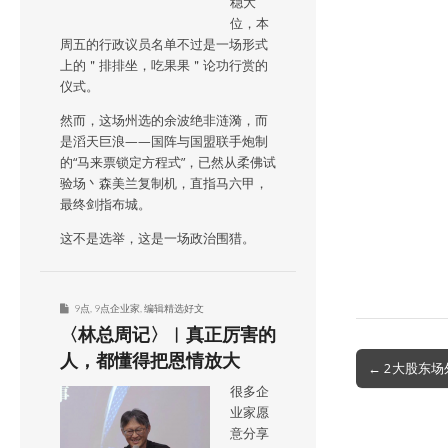
稳大
位，本
周五的行政议员名单不过是一场形式
上的＂排排坐，吃果果＂论功行赏的
仪式。
然而，这场州选的余波绝非涟漪，而
是滔天巨浪——国阵与国盟联手炮制
的“马来票锁定方程式”，已然从柔佛试
验场丶森美兰复制机，直指马六甲，
最终剑指布城。
这不是选举，这是一场政治围猎。
9点
,
9点企业家
,
编辑精选好文
〈林总周记〉︱真正厉害的
人，都懂得把恩情放大
Post
← 2大股东场
navigation
很多企
业家愿
意分享