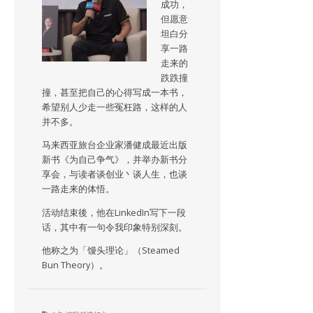
成功，
但愿意
坦白分
享一路
走来的
跌跌撞
撞，甚至把自己的心得写成一本书，
希望别人少走一些冤枉路，这样的人
并不多。
马来西亚旅台企业家潘健成最近出版
新书《为自己争气》，并举办新书分
享会，与读者谈创业丶谈人生，也谈
一路走来的体悟。
活动结束後，他在LinkedIn写下一段
话，其中有一句令我印象特别深刻。
他称之为「馒头理论」（Steamed
Bun Theory）。