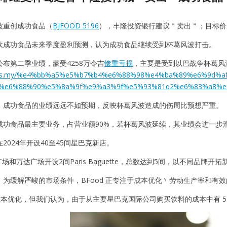
波重创成功食品（
BJFOOD 5196
），丰隆投资银行建议＂卖出＂；目标价从
砍成功食品未来季度盈利预测，认为成功食品继续受到杯葛风波打击。
布第二季业绩，蒙受4258万令吉
惨重亏损
，主要是受到以巴战争杯葛风
hares.my/%e4%bb%a5%e5%b7%b4%e6%88%98%e4%ba%89%e6%9d
%e6%88%90%e5%8a%9f%e9%a3%9f%e5%93%81q2%e6%83%a8%e
，成功食品的业绩远远不如预期，反映杯葛风波造成的伤周比预想严重。
成功食品最主要业务，占营业额90%，若杯葛风波延续，其业绩会进一步
2024年开设40至45间星巴克新店。
场和万达广场开设2间Paris Baguette，总数达到5间，以不同品牌开
，为缓解严峻的市场条件，BFood 正专注于成本优化丶劳动生产率和有
成本优化，但我们认为，由于从主要星巴克国际公司购买饮料的成本中有 55