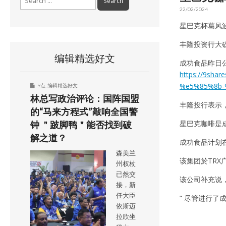
for:
22/02/2024
星巴克杯葛风
丰隆投资行大
编辑精选好文
成功食品昨日公
https://9s
%e5%85%8b-
9点
,
编辑精选好文
林总写政治评论：国阵国盟
丰隆投行表示
的“马来方程式”敲响全国警
星巴克咖啡是
钟 ＂跛脚鸭＂能否找到破
解之道？
成功食品计划在
森美兰
该集团於TRX广
州权杖
已然交
该公司补充说
接，新
任大臣
” 尽管进行了
依斯迈
拉欣坐