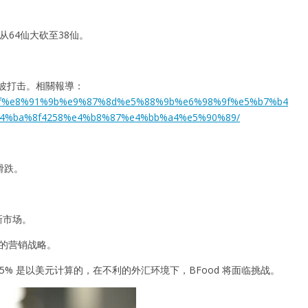
64仙大砍至38仙。
波打击。相關報導：
%af%e8%91%9b%e9%87%8d%e5%88%9b%e6%98%9f%e5%b7%b4
4%ba%8f4258%e4%b8%87%e4%bb%a4%e5%90%89/
滑跌。
拓新市场。
效的营销战略。
% 是以美元计算的，在不利的外汇环境下，BFood 将面临挑战。