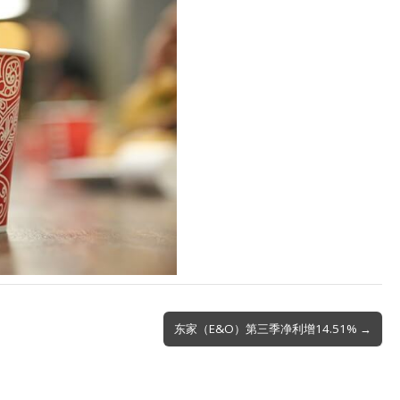
东家（E&O）第三季净利增14.51% →