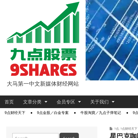
大马第一中文新媒体财经网站
9点股票
Main
Skip
首页
文章分类
会员专区
关于我们
menu
to
Sub
9点财经天下
9点金股／白金专案
牛股淘寶／九点子弹笔记
9
content
menu
9点
,
9点财经天下
星巴克咖
Search