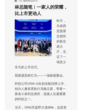
9点
,
编辑精选好文
林总随笔︱一家人的荣耀，
比上市更动人
昨天，
马来西
亚股票
交易所
的新交
易大
厅，见
证了一
场意义
非凡的上市仪式。
我更愿意称它为——一场家庭聚会。
科技公司SRKK AI在创业板挂牌上市，
创办人兼首席执行员杨立新，带着一
家老小来到交易所，迎接人生最重要
的时刻之一。
当天，SRKK开盘即大涨88%，这是资