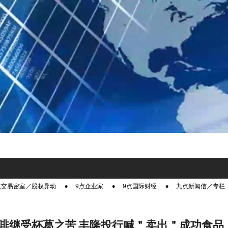
点交易密室／股权异动
9点企业家
9点国际财经
九点新闻信／专栏
啡继受杯葛之苦 丰隆投行喊＂卖出＂成功食品