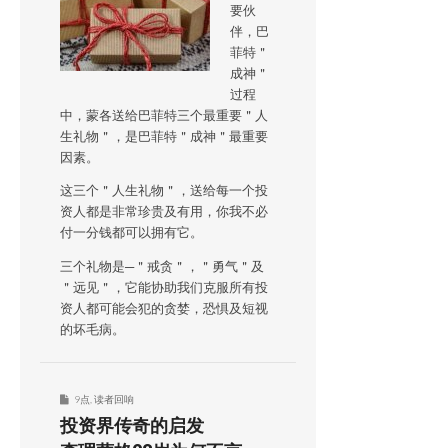
要伙
伴，巴
菲特＂
成神＂
过程
中，蒙各送给巴菲特三个最重要＂人
生礼物＂，是巴菲特＂成神＂最重要
因素。
这三个＂人生礼物＂，送给每一个投
资人都是非常珍贵及有用，你我不必
付一分钱都可以拥有它。
三个礼物是─＂戒贪＂，＂勇气＂及
＂远见＂，它能协助我们克服所有投
资人都可能会犯的贪婪，恐惧及短视
的坏毛病。
9点
,
读者回响
投资界传奇的启发