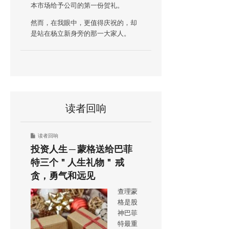
本市场给予公司的第一份贺礼。
然而，在我眼中，更值得庆祝的，却
是站在杨立新身旁的那一大家人。
读者回响
读者回响
投资人生 ─ 蒙格送给巴菲
特三个＂人生礼物＂ 戒
贪，勇气和远见
查理蒙
格是股
神巴菲
特最重