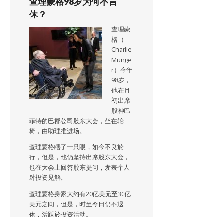
查理蒙格98岁为何不言
休？
查理蒙
格（
Charlie
Munge
r）今年
98岁，
他在月
初出席
股神巴
菲特的巴郡公司股东大会，坐在轮
椅，由助理推进场。
查理蒙格瞎了一只眼，如今不良於
行，但是，他仍坚持出席股东大会，
也在大会上回答股东提问，发表个人
对投资见解。
查理蒙格身家大约有20亿美元至30亿
美元之间，但是，时至今日仍不退
休，活跃於投资活动。