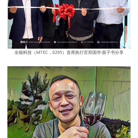
全能科技（MTEC，0295）首席执行官郑国华·面子书分享