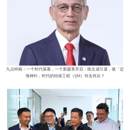
九点特稿︱一个时代落幕，一个新篇章开启：陈文成引退，後「定
海神针」时代的怡保工程（IJM）何去何从？