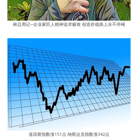
林总周记─企业家匠人精神追求极致 创造价值路上永不停竭
道琼斯指数涨151点 纳斯达克指数涨342点