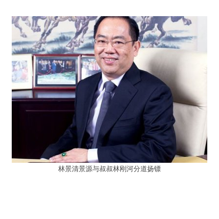
林景清景源与叔叔林刚河分道扬镖