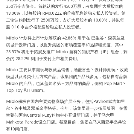
350万令吉资金。首轮认购发行4500万股，占集团扩大后股本的
18.00%，以每股约 RM0.0222 的价格配售给独立私人投资者。第
二轮认购则发行了 2500万股，占扩大后股本的 10.00%，并以每
股 0.10 令吉价格配售给独立私人投资者。
Milolo 计划将上市计划筹获的 42.86% 用于在 巴生谷丶森美兰及
槟城开设新门店，以提升集团的市场覆盖率和品牌曝光度。其中
28.57% 将用于拓展及推广 Milolo 自有的知识产权（IP）组合，剩
余的 28.57% 则用于支付上市相关费用。
Milolo 主要从事潮玩与收藏品销售，涵盖盲盒丶设计师潮玩丶收藏
模型以及各类生活方式产品。该集团的产品线多元，包括自有品牌
Milolo 的产品，也涵盖知名第三方品牌的商品，例如 Pop Mart丶
Top Toy 和 Funism。
Milolo积极在国内主要购物商场扩展业务，包括Pavilion武吉加里
尔丶谷中城及双威金字塔等。今年，该集团进一步拓展版图，在雪
兰莪莎阿南Central i-City购物中心开设新门店，并于马六甲
Mahkota Parade设立门店。截至目前，集团在马来西亚半岛共设
有10间门店。