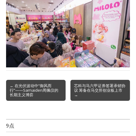
Post
← 在光伏波动中“御风而
芯科与马六甲证券签署承销协
行”——Samaiden周佩仪的
议 筹备在马交所创业板上市
navigation
长期主义博弈
→
9点