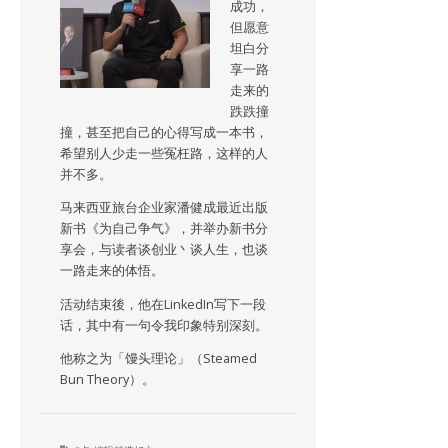
成功，
但愿意
坦白分
享一路
走来的
跌跌撞
撞，甚至把自己的心得写成一本书，
希望别人少走一些冤枉路，这样的人
并不多。
马来西亚旅台企业家潘健成最近出版
新书《为自己争气》，并举办新书分
享会，与读者谈创业丶谈人生，也谈
一路走来的体悟。
活动结束後，他在LinkedIn写下一段
话，其中有一句令我印象特别深刻。
他称之为「馒头理论」（Steamed
Bun Theory）。