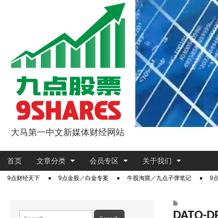
大马第一中文新媒体财经网站
9点股票
Main
Skip
首页
文章分类
会员专区
关于我们
menu
to
Sub
9点财经天下
9点金股／白金专案
牛股淘寶／九点子弹笔记
9
content
menu
DATO-DR
Search