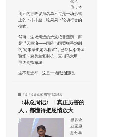
稳大
位，本
周五的行政议员名单不过是一场形式
上的＂排排坐，吃果果＂论功行赏的
仪式。
然而，这场州选的余波绝非涟漪，而
是滔天巨浪——国阵与国盟联手炮制
的“马来票锁定方程式”，已然从柔佛试
验场丶森美兰复制机，直指马六甲，
最终剑指布城。
这不是选举，这是一场政治围猎。
9点
,
9点企业家
,
编辑精选好文
〈林总周记〉︱真正厉害的
人，都懂得把恩情放大
很多企
业家愿
意分享