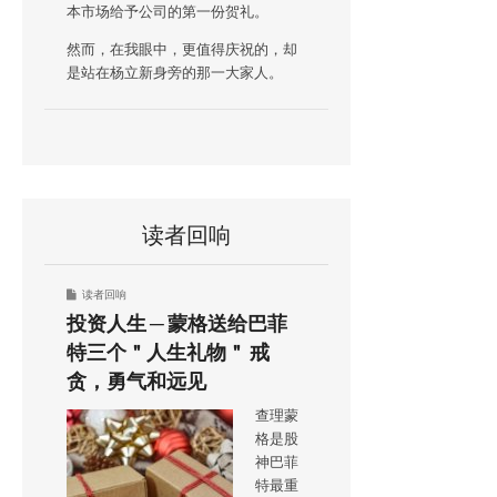
本市场给予公司的第一份贺礼。
然而，在我眼中，更值得庆祝的，却
是站在杨立新身旁的那一大家人。
读者回响
读者回响
投资人生 ─ 蒙格送给巴菲
特三个＂人生礼物＂ 戒
贪，勇气和远见
查理蒙
格是股
神巴菲
特最重