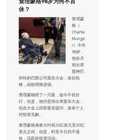
查理蒙格98岁为何不言
休？
查理蒙
格（
Charlie
Munge
r）今年
98岁，
他在月
初出席
股神巴
菲特的巴郡公司股东大会，坐在轮
椅，由助理推进场。
查理蒙格瞎了一只眼，如今不良於
行，但是，他仍坚持出席股东大会，
也在大会上回答股东提问，发表个人
对投资见解。
查理蒙格身家大约有20亿美元至30亿
美元之间，但是，时至今日仍不退
休，活跃於投资活动。