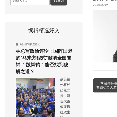
for:
20/06/2019
编辑精选好文
9点
,
编辑精选好文
林总写政治评论：国阵国盟
的“马来方程式”敲响全国警
钟 ＂跛脚鸭＂能否找到破
解之道？
森美兰
Post
← 李宗伟哥
州权杖
世霸动力大老板
navigation
已然交
接，新
任大臣
依斯迈
拉欣坐