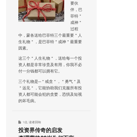
要伙
伴，巴
菲特＂
成神＂
过程
中，蒙各送给巴菲特三个最重要＂人
生礼物＂，是巴菲特＂成神＂最重要
因素。
这三个＂人生礼物＂，送给每一个投
资人都是非常珍贵及有用，你我不必
付一分钱都可以拥有它。
三个礼物是─＂戒贪＂，＂勇气＂及
＂远见＂，它能协助我们克服所有投
资人都可能会犯的贪婪，恐惧及短视
的坏毛病。
9点
,
读者回响
投资界传奇的启发