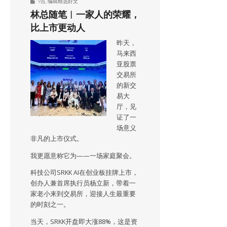
9点
,
编辑精选好文
林总随笔︱一家人的荣耀，
比上市更动人
昨天，
马来西
亚股票
交易所
的新交
易大
厅，见
证了一
场意义
非凡的上市仪式。
我更愿意称它为——一场家庭聚会。
科技公司SRKK AI在创业板挂牌上市，
创办人兼首席执行员杨立新，带着一
家老小来到交易所，迎接人生最重要
的时刻之一。
当天，SRKK开盘即大涨88%，这是资