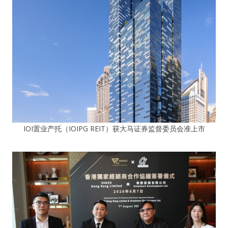
IOI置业产托（IOIPG REIT）获大马证券监督委员会准上市