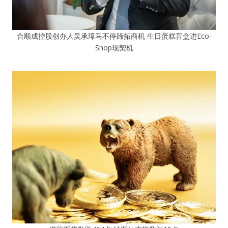
合顺成控股创办人吴承璋马不停蹄拓商机 生日蛋糕盲盒进Eco-
Shop现契机