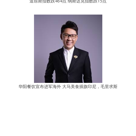
道琼斯指数跌464点 纳斯达克指数跌15点
华阳餐饮宣布进军海外 大马美食插旗印尼，毛里求斯