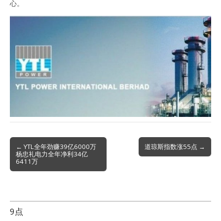
心。
Post
← YTL全年劲赚39亿6000万
道琼斯指数涨55点 →
杨忠礼电力全年净利34亿
navigation
6411万
9点