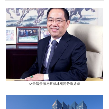
林景清景源与叔叔林刚河分道扬镖