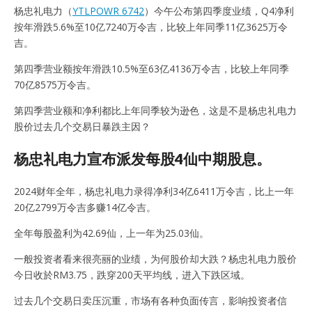
杨忠礼电力（
YTLPOWR 6742
）今午公布第四季度业绩，Q4净利
按年滑跌5.6%至10亿7240万令吉，比较上年同季11亿3625万令
吉。
第四季营业额按年滑跌10.5%至63亿4136万令吉，比较上年同季
70亿8575万令吉。
第四季营业额和净利都比上年同季较为逊色，这是不是杨忠礼电力
股价过去几个交易日暴跌主因？
杨忠礼电力宣布派发每股4仙中期股息。
2024财年全年，杨忠礼电力录得净利34亿6411万令吉，比上一年
20亿2799万令吉多赚14亿令吉。
全年每股盈利为42.69仙，上一年为25.03仙。
一般投资者看来很亮丽的业绩，为何股价却大跌？杨忠礼电力股价
今日收於RM3.75，跌穿200天平均线，进入下跌区域。
过去几个交易日卖压沉重，市场有各种负面传言，影响投资者信