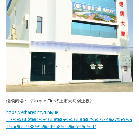
继续阅读：《Unique Fire将上市大马创业板》
https://9shares.my/unique-
fire%e5%b0%86%e4%b8%8a%e5%b8%82%e5%a4%a7%e9%a
9%ac%e5%88%9b%e4%b8%9a%e6%9d%bf/