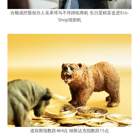
合顺成控股创办人吴承璋马不停蹄拓商机 生日蛋糕盲盒进Eco-
Shop现契机
道琼斯指数跌464点 纳斯达克指数跌15点