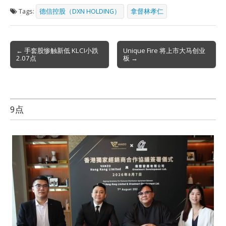
Tags:
德信控股（DXN HOLDING）
拿督林孝仁
Post
← 手套股惨触新低 KLCI小跌
Unique Fire 将上市大马创业
2.07点
板 →
navigation
9点