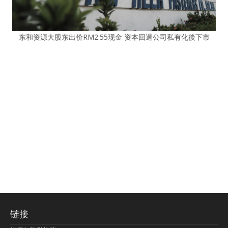
东和资源大股东出价RM2.55现金 资本回退公司私有化後下市
链接