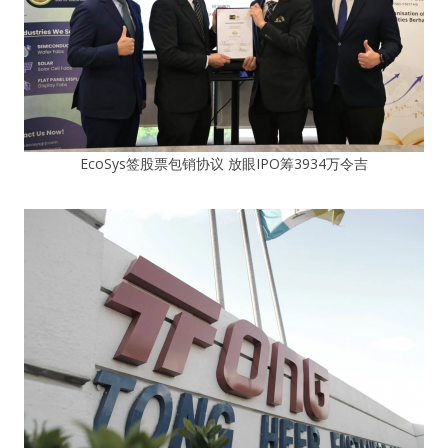
EcoSys签股票包销协议 放眼IPO筹3934万令吉