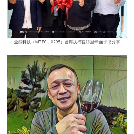
全能科技（MTEC，0295）首席执行官郑国华·面子书分享