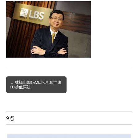
Post
← 林福山加码ML环球 希世康
ED趁低买进
navigation
9点