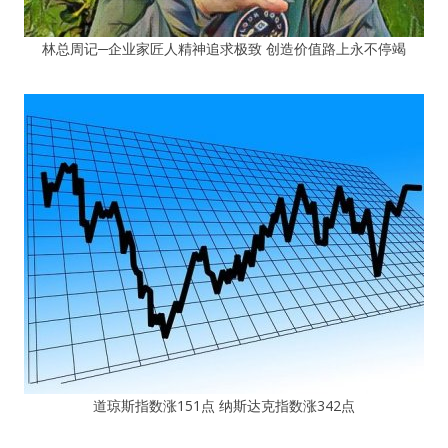
林总周记─企业家匠人精神追求极致 创造价值路上永不停竭
道琼斯指数涨151点 纳斯达克指数涨342点