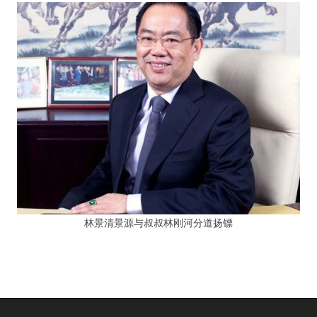
林景清景源与叔叔林刚河分道扬镖