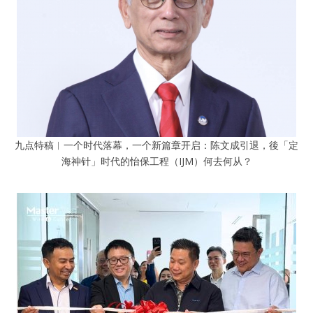
九点特稿︱一个时代落幕，一个新篇章开启：陈文成引退，後「定
海神针」时代的怡保工程（IJM）何去何从？