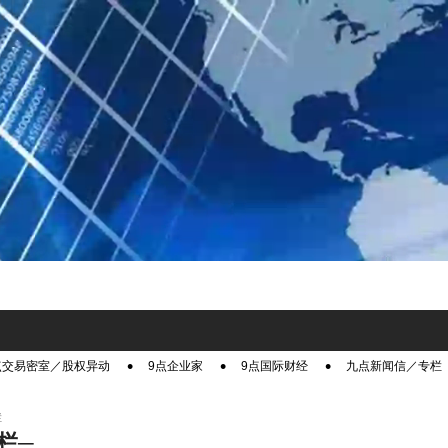
点交易密室／股权异动
9点企业家
9点国际财经
九点新闻信／专栏
栏
栏─