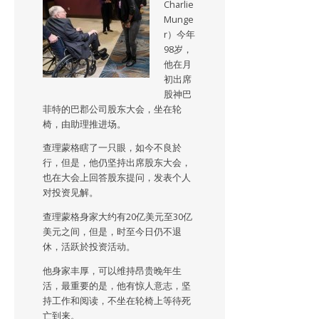
Charlie
Munge
r）今年
98岁，
他在月
初出席
股神巴
菲特的巴郡公司股东大会，坐在轮
椅，由助理推进场。
查理蒙格瞎了一只眼，如今不良於
行，但是，他仍坚持出席股东大会，
也在大会上回答股东提问，发表个人
对投资见解。
查理蒙格身家大约有20亿美元至30亿
美元之间，但是，时至今日仍不退
休，活跃於投资活动。
他身家丰厚，可以维持昂贵晚年生
活，最重要的是，他有惊人意志，坚
持工作和阅读，不坐在轮椅上等待死
亡到来。