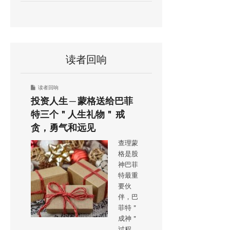
读者回响
读者回响
投资人生 ─ 蒙格送给巴菲
特三个＂人生礼物＂ 戒
贪，勇气和远见
查理蒙
格是股
神巴菲
特最重
要伙
伴，巴
菲特＂
成神＂
过程