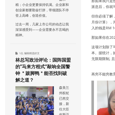
那如果我只是
精；小企业更要保持饥渴。企业家和
派息后，你就
创业家都要勤奋打拼，带领团队不停
登上高峰，创造价值。
但你必须了解，
月份计算），并
过去一周，几家上市公司的动态让我
入的钱是RM 1
深深感受到——企业需要永不言竭的
精神。
那如果你在20
这项计划除了
本。据统计，如
9点
,
编辑精选好文
无限期限制, 
林总写政治评论：国阵国盟
的“马来方程式”敲响全国警
钟 ＂跛脚鸭＂能否找到破
再穷不能穷教
解之道？
森美兰
州权杖
已然交
接，新
任大臣
依斯迈