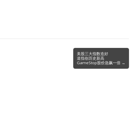
美股三大指数造好
道指创历史新高
GameStop股价急飙一倍 →