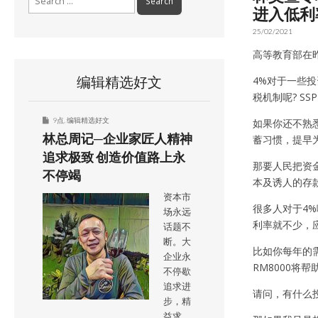
for:
进入低利
25/02/2021
高等教育部在
编辑精选好文
4%对于一些投
税机制呢? S
9点
,
编辑精选好文
如果你还不熟悉
林总周记─企业家匠人精神
蓄习惯，提早
追求极致 创造价值路上永
那要人民把资金
不停竭
本及诱人的存
资本市
很多人对于4
场永远
利率就不少，
话题不
断。大
比如你每年的需
企业永
RM8000将
不停歇
追求进
请问，有什么
步，精
益求