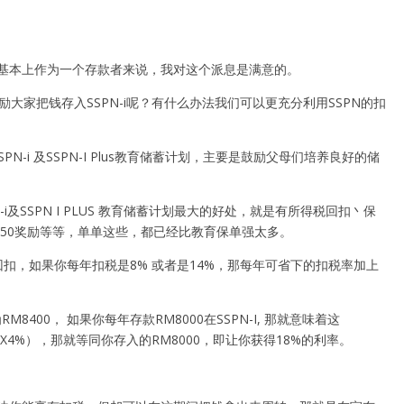
息，基本上作为一个存款者来说，我对这个派息是满意的。
家把钱存入SSPN-i呢？有什么办法我们可以更充分利用SSPN的扣
N-i 及SSPN-I Plus教育储蓄计划，主要是鼓励父母们培养良好的储
SSPN I PLUS 教育储蓄计划最大的好处，就是有所得税回扣丶保
50奖励等等，单单这些，都已经比教育保单强太多。
扣，如果你每年扣税是8% 或者是14%，那每年可省下的扣税率加上
400， 如果你每年存款RM8000在SSPN-I, 那就意味着这
00X4%），那就等同你存入的RM8000，即让你获得18%的利率。