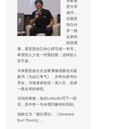
业家愿
意分享
成功，
但愿意
坦白分
享一路
走来的
跌跌撞
撞，甚至把自己的心得写成一本书，
希望别人少走一些冤枉路，这样的人
并不多。
马来西亚旅台企业家潘健成最近出版
新书《为自己争气》，并举办新书分
享会，与读者谈创业丶谈人生，也谈
一路走来的体悟。
活动结束後，他在LinkedIn写下一段
话，其中有一句令我印象特别深刻。
他称之为「馒头理论」（Steamed
Bun Theory）。