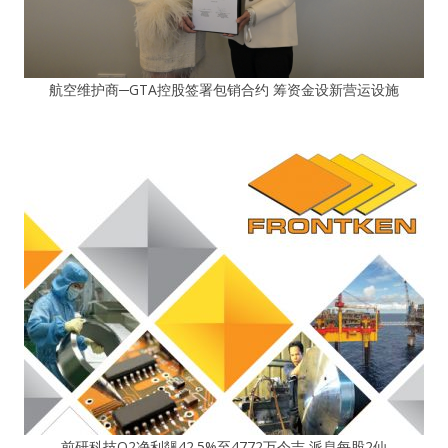
航空维护商─GTA控股签署包销合约 筹资金设新营运设施
前研科技Q2净利飊42.5%至4772万令吉 派息每股2仙