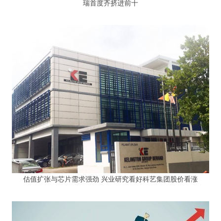
瑞首度齐挤进前十
估值扩张与芯片需求强劲 兴业研究看好科艺集团股价看涨