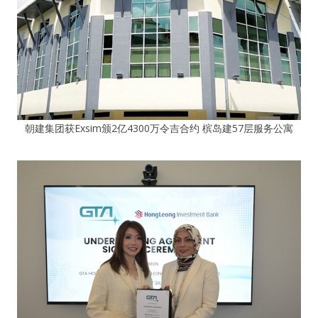
朝建集团获Exsim颁2亿4300万令吉合约 槟岛建57层服务公寓