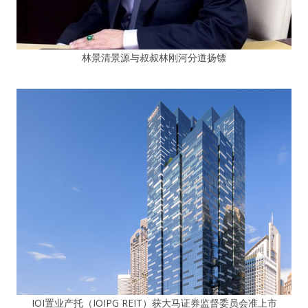
林景清景源与叔叔林刚河分道扬镖
IOI置业产托（IOIPG REIT）获大马证券监督委员会准上市