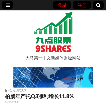
登录
注册
大马第一中文新媒体财经网站
9点股票
9点
,
9点财经天下
柏威年产托Q3净利增长11.8%
24/10/2024