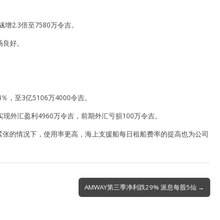
增2.3倍至7580万令吉。
场良好。
％，至3亿5106万4000令吉。
外汇盈利4960万令吉，前期外汇亏损100万令吉。
紧张的情况下，使用率更高，海上支援船每日租船费率的提高也为公司
AMWAY第三季净利跌29% 派息每股5仙 →