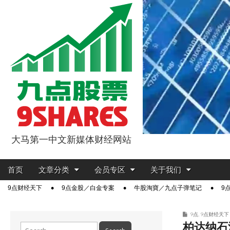
大马第一中文新媒体财经网站
9点股票
Main
Skip
首页
文章分类
会员专区
关于我们
menu
to
Sub
9点财经天下
9点金股／白金专案
牛股淘寶／九点子弹笔记
9
content
menu
9点
,
9点财经天下
柏达纳石
Search