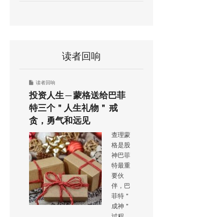
读者回响
读者回响
投资人生 ─ 蒙格送给巴菲
特三个＂人生礼物＂ 戒
贪，勇气和远见
查理蒙
格是股
神巴菲
特最重
要伙
伴，巴
菲特＂
成神＂
过程