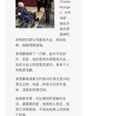
Charlie
Munge
r）今年
98岁，
他在月
初出席
股神巴
菲特的巴郡公司股东大会，坐在轮
椅，由助理推进场。
查理蒙格瞎了一只眼，如今不良於
行，但是，他仍坚持出席股东大会，
也在大会上回答股东提问，发表个人
对投资见解。
查理蒙格身家大约有20亿美元至30亿
美元之间，但是，时至今日仍不退
休，活跃於投资活动。
他身家丰厚，可以维持昂贵晚年生
活，最重要的是，他有惊人意志，坚
持工作和阅读，不坐在轮椅上等待死
亡到来。