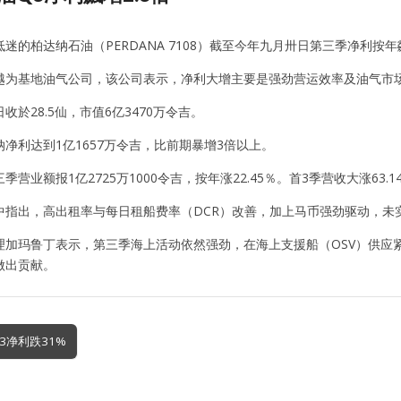
迷的柏达纳石油（PERDANA 7108）截至今年九月卅日第三季净利按年飊
越为基地油气公司，该公司表示，净利大增主要是强劲营运效率及油气市
收於28.5仙，市值6亿3470万令吉。
净利达到1亿1657万令吉，比前期暴增3倍以上。
营业额报1亿2725万1000令吉，按年涨22.45％。首3季营收大涨63.14
中指出，高出租率与每日租船费率（DCR）改善，加上马币强劲驱动，未实现
理加玛鲁丁表示，第三季海上活动依然强劲，在海上支援船（OSV）供应
做出贡献。
3净利跌31%