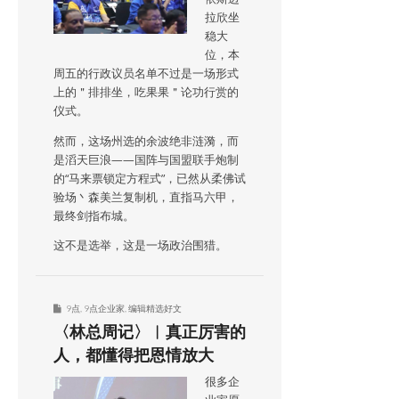
拉欣坐
稳大
位，本
周五的行政议员名单不过是一场形式
上的＂排排坐，吃果果＂论功行赏的
仪式。
然而，这场州选的余波绝非涟漪，而
是滔天巨浪——国阵与国盟联手炮制
的“马来票锁定方程式”，已然从柔佛试
验场丶森美兰复制机，直指马六甲，
最终剑指布城。
这不是选举，这是一场政治围猎。
9点
,
9点企业家
,
编辑精选好文
〈林总周记〉︱真正厉害的
人，都懂得把恩情放大
很多企