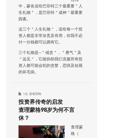
中，蒙各送给巴菲特三个最重要＂人
生礼物＂，是巴菲特＂成神＂最重要
因素。
这三个＂人生礼物＂，送给每一个投
资人都是非常珍贵及有用，你我不必
付一分钱都可以拥有它。
三个礼物是─＂戒贪＂，＂勇气＂及
＂远见＂，它能协助我们克服所有投
资人都可能会犯的贪婪，恐惧及短视
的坏毛病。
9点
,
读者回响
投资界传奇的启发
查理蒙格98岁为何不言
休？
查理蒙
格（