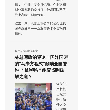
精；小企业更要保持饥渴。企业家和
创业家都要勤奋打拼，带领团队不停
登上高峰，创造价值。
过去一周，几家上市公司的动态让我
深深感受到——企业需要永不言竭的
精神。
9点
,
编辑精选好文
林总写政治评论：国阵国盟
的“马来方程式”敲响全国警
钟 ＂跛脚鸭＂能否找到破
解之道？
森美兰
州权杖
已然交
接，新
任大臣
依斯迈