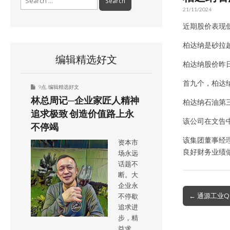
for:
21/11/2024
近期股价表现低
柏达纳是砂拉
编辑精选好文
柏达纳股价昨日
首九个，柏达纳
9点
,
编辑精选好文
林总周记─企业家匠人精神
柏达纳石油第三季
追求极致 创造价值路上永
该公司在文告
不停竭
该集团董事经
资本市
良好财务业绩
场永远
话题不
断。大
企业永
Post
← 通源工业Q
不停歇
navigation
追求进
步，精
益求