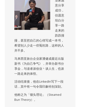
业家愿
意分享
成功，
但愿意
坦白分
享一路
走来的
跌跌撞
撞，甚至把自己的心得写成一本书，
希望别人少走一些冤枉路，这样的人
并不多。
马来西亚旅台企业家潘健成最近出版
新书《为自己争气》，并举办新书分
享会，与读者谈创业丶谈人生，也谈
一路走来的体悟。
活动结束後，他在LinkedIn写下一段
话，其中有一句令我印象特别深刻。
他称之为「馒头理论」（Steamed
Bun Theory）。