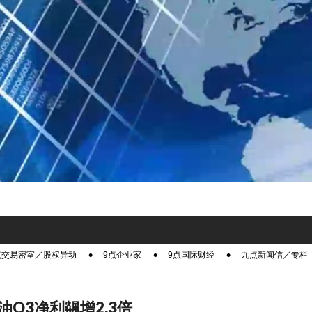
点交易密室／股权异动
9点企业家
9点国际财经
九点新闻信／专栏
油Q3净利飊增2.3倍