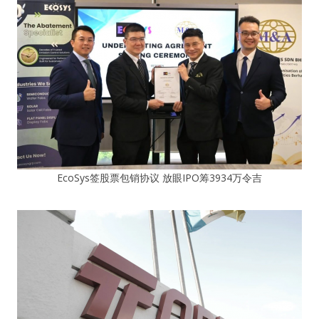
EcoSys签股票包销协议 放眼IPO筹3934万令吉