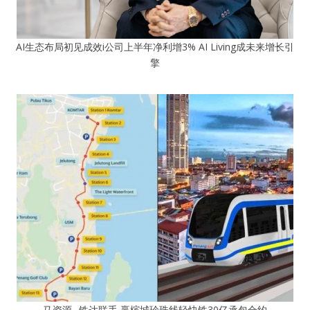
AI生态布局初见成效i公司上半年净利增3% AI Living成未来增长引
擎
马资源─铁达联手 赢槟城珍珠线轻快铁30亿承包合约