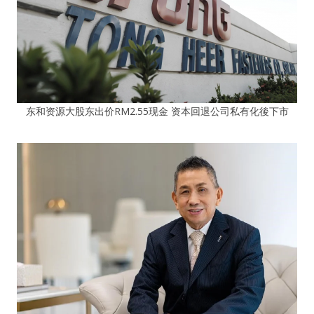
东和资源大股东出价RM2.55现金 资本回退公司私有化後下市