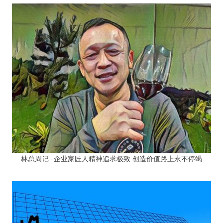
林总周记─企业家匠人精神追求极致 创造价值路上永不停竭