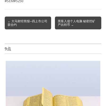
#SEM#5250
Post
← 大马财经简报─四上市公司
黑客入侵个人电脑 秘密挖矿
获合约
产比特币 →
navigation
9点