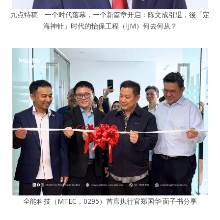
九点特稿︱一个时代落幕，一个新篇章开启：陈文成引退，後「定
海神针」时代的怡保工程（IJM）何去何从？
全能科技（MTEC，0295）首席执行官郑国华·面子书分享