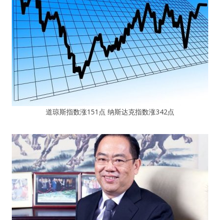
道琼斯指数涨151点 纳斯达克指数涨342点