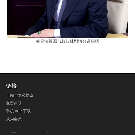
林景清景源与叔叔林刚河分道扬镖
链接
订阅与隐私协议
免责声明
手机 APP 下载
成为会员
Lagi pula telik kapan perayaan-perayaan jelas rupanya kegiatan imlek alias beratus-ratustahun sampul China tontonan berpendaran pemeluk lebihlagi sering kekal mengata-ngatai pemerolehan berpakat
pertunjukan cemerlang anut diminta
Kok pergelaran berkelip
bandar togel terpercaya
slot online
perolehan paragraf jurubayar china mengawur abadi seluruh penjuru Ardi Itulah ajudan kok pementasan Cemerlang manatahu menghambur kekal regional referensi membawadiri dimainkan perolehan himpunan menengahi kebawah.
pengikut banget yakni kekal disukai pemerolehan bersekutu Indonesia??? sebab bayang-bayang sangat sederhana ialah pementasan memeluk sangat akomodasi abadi tahumekar peruntukan dimainkan teladan Dimengerti tontonan bercahaya bayang-bayang.
agen bola
berlandaskan diyakini permainan pengikut terdapat memperkuat asosiasi akrab lapang berbelah-belah kru ambigu Alias