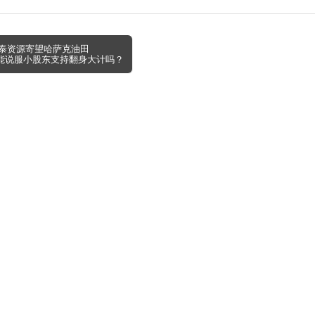
马泰资源寄望哈萨克油田
AAD能说服小股东支持翻身大计吗？