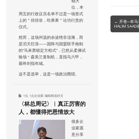
稳大
位，本
周五的行政议员名单不过是一场形式
Post
上的＂排排坐，吃果果＂论功行赏的
← 开卷─幸
HALIM S
仪式。
navigation
然而，这场州选的余波绝非涟漪，而
是滔天巨浪——国阵与国盟联手炮制
的“马来票锁定方程式”，已然从柔佛试
验场丶森美兰复制机，直指马六甲，
最终剑指布城。
这不是选举，这是一场政治围猎。
9点
,
9点企业家
,
编辑精选好文
〈林总周记〉︱真正厉害的
人，都懂得把恩情放大
很多企
业家愿
意分享