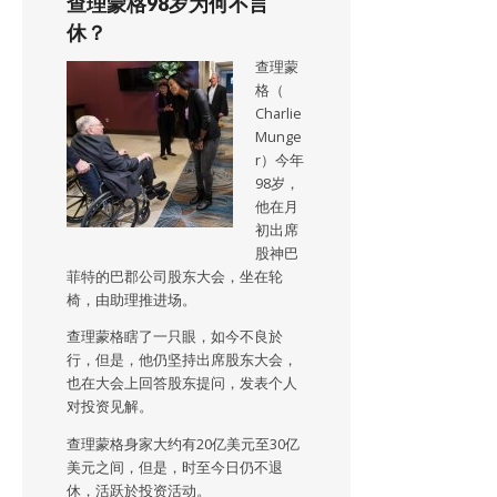
查理蒙格98岁为何不言
休？
查理蒙
格（
Charlie
Munge
r）今年
98岁，
他在月
初出席
股神巴
菲特的巴郡公司股东大会，坐在轮
椅，由助理推进场。
查理蒙格瞎了一只眼，如今不良於
行，但是，他仍坚持出席股东大会，
也在大会上回答股东提问，发表个人
对投资见解。
查理蒙格身家大约有20亿美元至30亿
美元之间，但是，时至今日仍不退
休，活跃於投资活动。