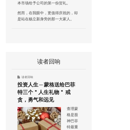
本市场给予公司的第一份贺礼。
然而，在我眼中，更值得庆祝的，却
是站在杨立新身旁的那一大家人。
读者回响
读者回响
投资人生 ─ 蒙格送给巴菲
特三个＂人生礼物＂ 戒
贪，勇气和远见
查理蒙
格是股
神巴菲
特最重