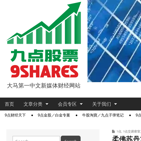
大马第一中文新媒体财经网站
9点股票
Main
Skip
首页
文章分类
会员专区
关于我们
menu
to
Sub
9点财经天下
9点金股／白金专案
牛股淘寶／九点子弹笔记
9
content
menu
9点
,
9点交易密室
柔佛苏丹
Search