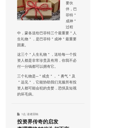
要伙
伴，巴
菲特＂
成神＂
过程
中，蒙各送给巴菲特三个最重要＂人
生礼物＂，是巴菲特＂成神＂最重要
因素。
这三个＂人生礼物＂，送给每一个投
资人都是非常珍贵及有用，你我不必
付一分钱都可以拥有它。
三个礼物是─＂戒贪＂，＂勇气＂及
＂远见＂，它能协助我们克服所有投
资人都可能会犯的贪婪，恐惧及短视
的坏毛病。
9点
,
读者回响
投资界传奇的启发