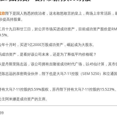
拉欣
陛下是国人熟悉的统治者，这名敢怒敢言的皇上，商场上非常活跃，最
步提高持股量。
二月十九日和廿三日，於公开市场买进成功资产，目前成功资产股价是RM0
9.5%。
年十月时，买进1亿2000万股成功资产，崛起成为大股东。
码成功资产，是看好该公司未来，还是为了释低平均价格呢？
是丹斯里陈志远，该公司拥有吉隆坡成功时代广场，以45仙计算，其市值为
陈志远的亲密商业伙伴，陛下也是大马7-11控股（SEM 5250）和立
大马7-11控股的5.59%股权，苏丹陛下持有大马7-11控股的15.523%
公主阿米娜是成功资产的主席。
39