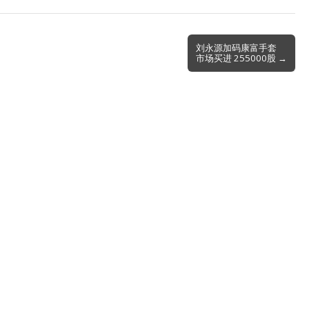
刘永源加码康富手套
市场买进 255000股 →