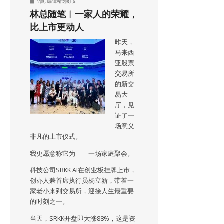
9点
,
编辑精选好文
林总随笔︱一家人的荣耀，
比上市更动人
昨天，
马来西
亚股票
交易所
的新交
易大
厅，见
证了一
场意义
非凡的上市仪式。
我更愿意称它为——一场家庭聚会。
科技公司SRKK AI在创业板挂牌上市，
创办人兼首席执行员杨立新，带着一
家老小来到交易所，迎接人生最重要
的时刻之一。
当天，SRKK开盘即大涨88%，这是资