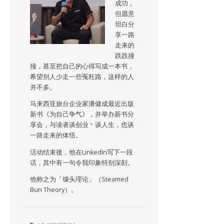
成功，
但愿意
坦白分
享一路
走来的
跌跌撞
撞，甚至把自己的心得写成一本书，
希望别人少走一些冤枉路，这样的人
并不多。
马来西亚旅台企业家潘健成最近出版
新书《为自己争气》，并举办新书分
享会，与读者谈创业丶谈人生，也谈
一路走来的体悟。
活动结束後，他在LinkedIn写下一段
话，其中有一句令我印象特别深刻。
他称之为「馒头理论」（Steamed
Bun Theory）。