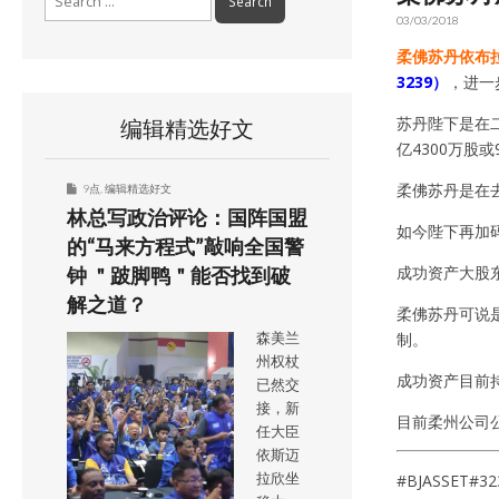
for:
03/03/2018
柔佛苏丹依布
3239）
，进一
苏丹陛下是在
编辑精选好文
亿4300万股或
柔佛苏丹是在去
9点
,
编辑精选好文
林总写政治评论：国阵国盟
如今陛下再加
的“马来方程式”敲响全国警
成功资产大股东
钟 ＂跛脚鸭＂能否找到破
解之道？
柔佛苏丹可说是
制。
森美兰
州权杖
成功资产目前持有
已然交
接，新
目前柔州公司
任大臣
依斯迈
拉欣坐
#BJASSET#32