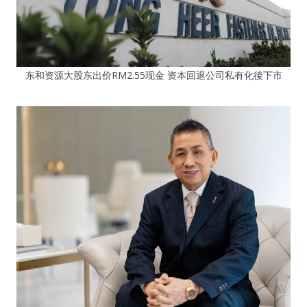
东和资源大股东出价RM2.55现金 资本回退公司私有化後下市