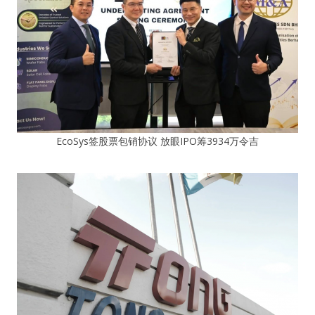
EcoSys签股票包销协议 放眼IPO筹3934万令吉