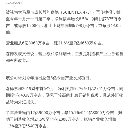
19/03/2019
被视为大马股市成长股的森德（SCIENTEX 4731）再传捷报，截
至今年一月卅一日第二季，净利按年增长8.5%，净利报7375万令
吉，或每股15.08仙，相比上财年同期6798万令吉，或每股14.05
仙。
营业额从6亿3068万令吉，涨21.6%至7亿6659万令吉。
森德发表文告说，营业额和净利增长，主要是制造和产业业务销售
都有所改善.。
该公司计划今年推出总值6亿令吉产业发展项目。
森德累积2019财年首6个月，净利则跌9.2%至1亿2741万令吉，同
期报1亿4038万令吉，受累于较高的利息开销和税项，且从外汇收
益转为外汇损失。
半年营业额由12亿9000万令吉，攀15.1%至14亿8000万令吉，归
功于制造收入增21.5%至11亿2000万令吉，抵销产业收入滑跌
1.3%至3亿5540万令吉。