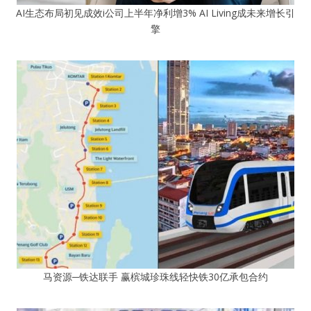
AI生态布局初见成效i公司上半年净利增3% AI Living成未来增长引
擎
马资源─铁达联手 赢槟城珍珠线轻快铁30亿承包合约