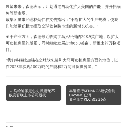
展望未来，森德表示，计划通过自动化扩大美国的产能，并开拓缅
甸等新市场。
该集团董事经理林炳仁在文告指出：“不断扩大的生产规模，使我
们能够更积极地攫取全球软包装市场的新增长机会。”
至于产业方面，森德最近收购了马六甲州的208.9英亩地，以扩大
可负担房屋的版图，同时继续发展占地65.3英亩，新推出的万挠项
目。
“我们将继续加强在全球软包装和大马可负担房屋方面的地位，以
在2028年实现100万吨的产能和5万间可负担房屋。”
Post
← 马哈迪派定心丸 政府绝不
丰隆投行KENANGA建议套利
贱卖官联上市公司股权
DAYANG狂泻
navigation
套利压力KLCI跌3.26点 →