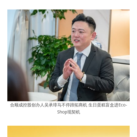
合顺成控股创办人吴承璋马不停蹄拓商机 生日蛋糕盲盒进Eco-
Shop现契机