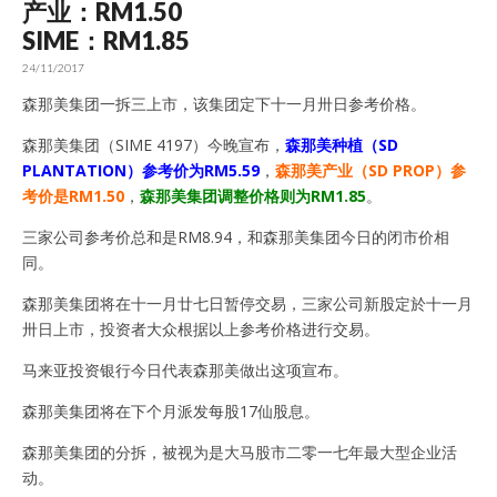
产业：RM1.50
SIME：RM1.85
24/11/2017
森那美集团一拆三上市，该集团定下十一月卅日参考价格。
森那美集团（SIME 4197）今晚宣布，
森那美种植（SD
PLANTATION）参考价为RM5.59
，
森那美产业（SD PROP）参
考价是RM1.50
，
森那美集团调整价格则为RM1.85
。
三家公司参考价总和是RM8.94，和森那美集团今日的闭市价相
同。
森那美集团将在十一月廿七日暂停交易，三家公司新股定於十一月
卅日上市，投资者大众根据以上参考价格进行交易。
马来亚投资银行今日代表森那美做出这项宣布。
森那美集团将在下个月派发每股17仙股息。
森那美集团的分拆，被视为是大马股市二零一七年最大型企业活
动。