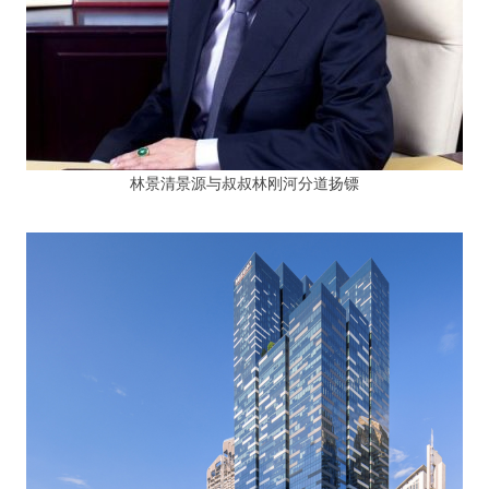
林景清景源与叔叔林刚河分道扬镖