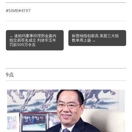
#SIME#4197
Post
← 速柏玛董事经理郑金森内
标普纳指创新高 美股三大指
线交易罪名成立 判坐牢五年
数单周上扬 →
navigation
罚款500万令吉
9点