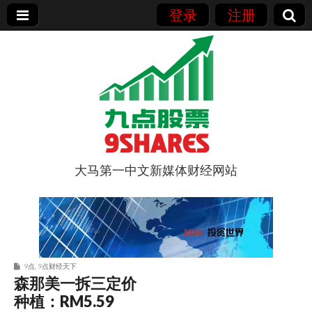
登录
注册
大马第一中文新媒体财经网站
9点股票
9点
,
9点财经天下
森那美一拆三定价
种植：RM5.59