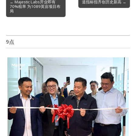
← Majestic Labs开业即有
道指标指齐创历史新高 →
70%租率 为1089英亩项目布
navigation
局
9点