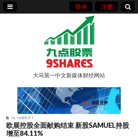
登录
注册
大马第一中文新媒体财经网站
9点股票
9点
,
9点财经天下
欧展控股全面献购结束 新股SAMUEL持股
增至84.11%