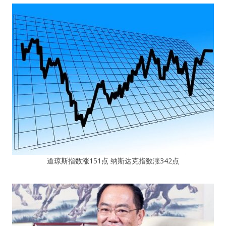
道琼斯指数涨151点 纳斯达克指数涨342点