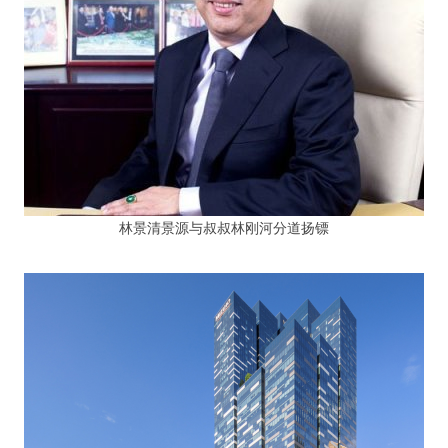
林景清景源与叔叔林刚河分道扬镖