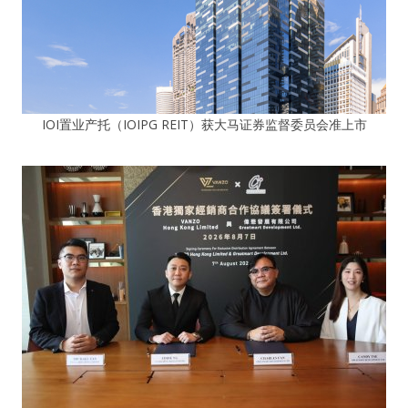
IOI置业产托（IOIPG REIT）获大马证券监督委员会准上市