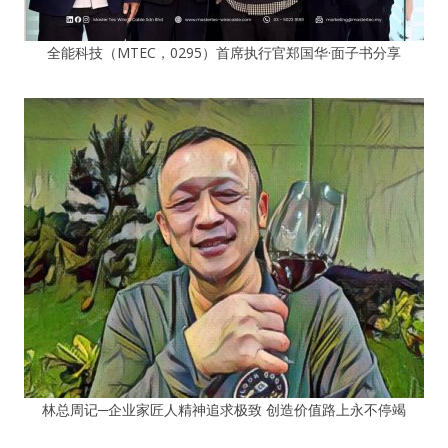
全能科技（MTEC，0295）首席执行官郑国华·面子书分享
林总周记─企业家匠人精神追求极致 创造价值路上永不停竭