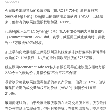
01/10/2025
今日股价出现异动的欧展控股（EUROSP 7094）新控股股东
Samuel Ng Heng Hong提出的强制性全面献购（MGO）已经结
束，他持有的欧展控股股权增加至84.11%。
代表Ng私人公司EC Synergy（马）私人有限公司的大马投资银行
（AmInvestment Bank Bhd）表示，截至周三截止献购时，共收
到443万股或9.97%股权。
加上早前向欧展控股主席陈汉川及其妹妹兼非执行董事陈菁菁手中
收购的74.14%股权，Ng目前控制着欧展控股的3736万股。
独立顾问MainStreet Adviser私人有限公司早前建议股东拒绝每股
2.30令吉的献购价，并指价格“不公平和不合理”。
尽管该价格较欧展控股调整后的净资产价值99仙高出132%，但较
该集团近期的成交量加权平均价格（VWAP）则折价4.1%至
21.4%。
该顾问还认为，由于欧展控股股票仍在大马交易所上市，股东最好
在公开市场上实现价值，但同时警告称，在收购结束后，交易流动