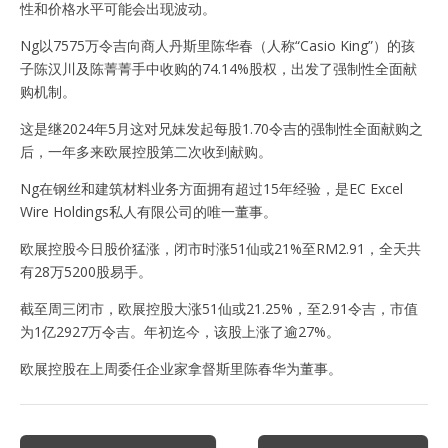
性和价格水平可能会出现波动。
Ng以7575万令吉向商人丹斯里陈华春（人称“Casio King”）的孩
子陈汉川及陈菁菁手中收购的74.14%股权，出发了强制性全面献
购机制。
这是继2024年5月这对兄妹发起每股1.70令吉的强制性全面献购之
后，一年多来欧展控股第二次收到献购。
Ng在钢丝和建筑材料业务方面拥有超过15年经验，是EC Excel
Wire Holdings私人有限公司的唯一董事。
欧展控股今日股价猛涨，闭市时涨51仙或21%至RM2.91，全天共
有28万5200股易手。
截至周三闭市，欧展控股大涨51仙或21.25%，至2.91令吉，市值
为1亿2927万令吉。年初迄今，该股上涨了逾27%。
欧展控股在上周委任企业家拿督斯里陈春华为董事。
Post