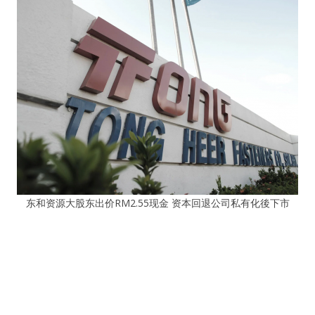
东和资源大股东出价RM2.55现金 资本回退公司私有化後下市