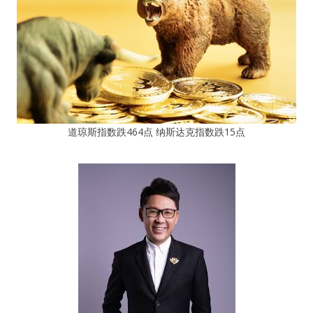
道琼斯指数跌464点 纳斯达克指数跌15点