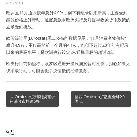
01/12/2021
欧罗区11月通胀按年急升4.9%，创下有纪录以来新高，主要受到
能源价格上升带动。通胀急飙令欧洲央行反对提早收紧货币政策的
立场受到挑战。
欧盟统计局(Eurostat)周二公布的数据显示，11月消费者物价按年
攀升4.9%，不仅高於前一个月的4.1%，也创下超过20年前有纪录
以来的最高水平，是欧洲央行设定2%通胀目标的超过2倍。
欧央行目前仍坚称，欧罗区通胀升温只属於暂时性质，担心如果太
快采取行动，可能会扼杀疫情後的经济复苏。
Post
← Omicron疫情利淡需求
福西:Omicron扩散至全球20
纽油收市挫逾5%
国 →
navigation
9点