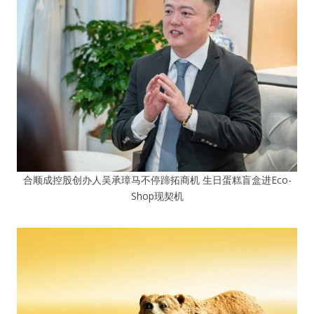
合顺成控股创办人吴承璋马不停蹄拓商机 生日蛋糕盲盒进Eco-
Shop现契机