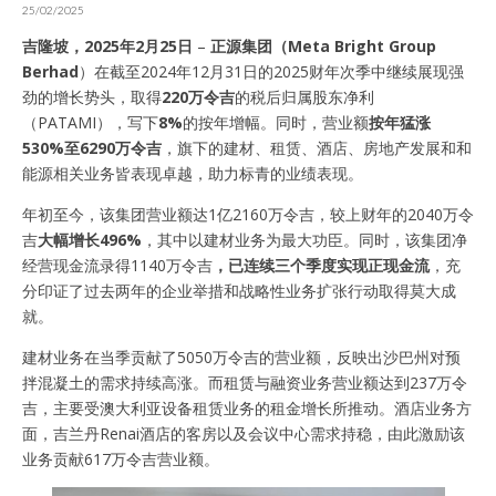
25/02/2025
吉隆坡，2025年2月
25
日
–
正源集团（Meta Bright Group
Berhad
）在截至2024年12月31日的2025财年次季中继续展现强
劲的增长势头，取得
220万令吉
的税后归属股东净利
（PATAMI），写下
8%
的按年增幅。同时，营业额
按年猛涨
530%至6290万令吉
，旗下的建材、租赁、酒店、房地产发展和和
能源相关业务皆表现卓越，助力标青的业绩表现。
年初至今，该集团营业额达1亿2160万令吉，较上财年的2040万令
吉
大幅增长496%
，其中以建材业务为最大功臣。同时，该集团净
经营现金流录得1140万令吉
，已连续三个季度实现正现金流
，充
分印证了过去两年的企业举措和战略性业务扩张行动取得莫大成
就。
建材业务在当季贡献了5050万令吉的营业额，反映出沙巴州对预
拌混凝土的需求持续高涨。而租赁与融资业务营业额达到237万令
吉，主要受澳大利亚设备租赁业务的租金增长所推动。酒店业务方
面，吉兰丹Renai酒店的客房以及会议中心需求持稳，由此激励该
业务贡献617万令吉营业额。