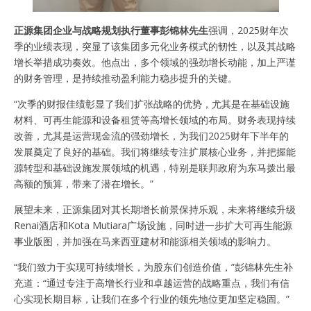
正源集团企业与战略规划执行董事彭锦林先生
强调，2025财年次
季的业绩表现，突显了该集团多元化业务模式的韧性，以及其战略
增长举措成功奏效。他点出，多个领域的强劲增长动能，加上严谨
的财务管理，是持续推动盈利能力稳步提升的关键。
“次季的财报佳绩彰显了我们扩张战略的优势，尤其是在基础设施
材料、可再生能源和设备租赁等高增长领域的布局。财务表现持续
改善，尤其是运营现金流的强劲增长，为我们2025财年下半年的
发展奠定了良好的基础。我们将继续专注扩展核心业务，并把握能
源转型和基础设施发展领域的机遇，特别是联邦政府为东马拨出最
高额的预算，带来了潜在增长。”
展望未来，正源集团对其长期增长前景保持乐观，未来将继续升级
Renai酒店和Kota Mutiara广场设施，同时进一步扩大可再生能源
事业版图，并加强在马来西亚建材和能源相关领域的影响力。
“我们致力于实现可持续增长，为股东们创造价值，”彭锦林先生补
充道：“通过专注于高增长行业和卓越运营的战略重点，我们有信
心实现长期目标，让我们在多个行业的领先地位更加坚定稳固。”