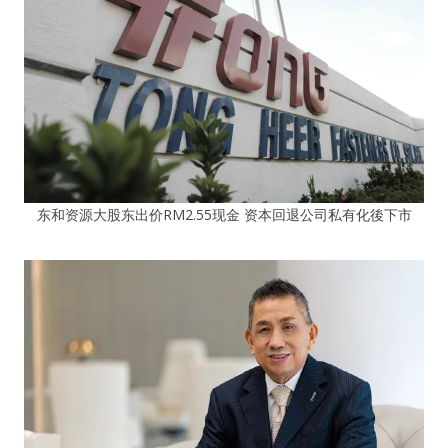
东和资源大股东出价RM2.55现金 资本回退公司私有化後下市