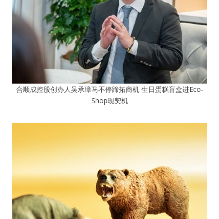
合顺成控股创办人吴承璋马不停蹄拓商机 生日蛋糕盲盒进Eco-
Shop现契机