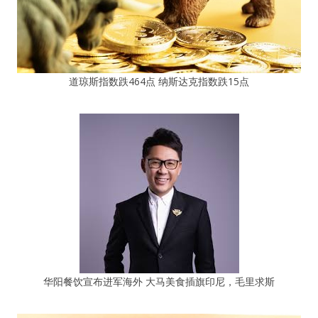
道琼斯指数跌464点 纳斯达克指数跌15点
华阳餐饮宣布进军海外 大马美食插旗印尼，毛里求斯