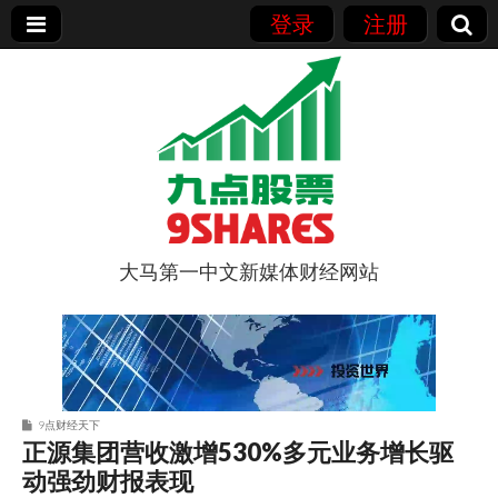
登录
注册
大马第一中文新媒体财经网站
9点股票
9点财经天下
正源集团营收激增530%多元业务增长驱
动强劲财报表现