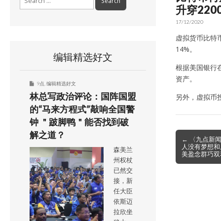
for:
升穿220
17/12/2020
虚拟货币比特币
14%。
编辑精选好文
根据美国银行在
资产。
9点
,
编辑精选好文
林总写政治评论：国阵国盟
另外，虚拟币投
的“马来方程式”敲响全国警
钟 ＂跛脚鸭＂能否找到破
解之道？
Post
← 〈九点新
人没有梦想和
navigation
森美兰
美盈念群巧双
州权杖
已然交
接，新
任大臣
依斯迈
拉欣坐