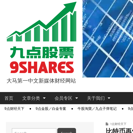
大马第一中文新媒体财经网站
9点股票
Main
Skip
首页
文章分类
会员专区
关于我们
menu
to
Sub
9点财经天下
9点金股／白金专案
牛股淘寶／九点子弹笔记
9
content
menu
9点财经天下
比特币再
Search