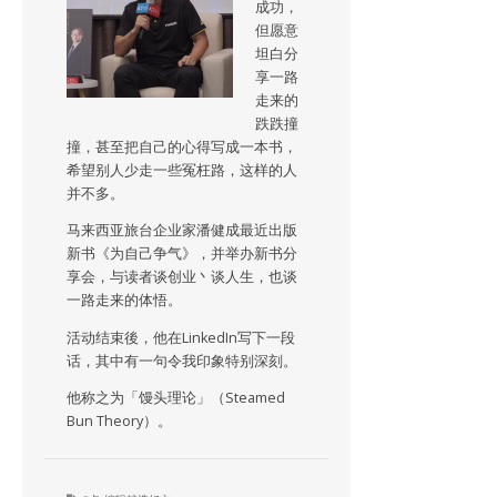
成功，
但愿意
坦白分
享一路
走来的
跌跌撞
撞，甚至把自己的心得写成一本书，
希望别人少走一些冤枉路，这样的人
并不多。
马来西亚旅台企业家潘健成最近出版
新书《为自己争气》，并举办新书分
享会，与读者谈创业丶谈人生，也谈
一路走来的体悟。
活动结束後，他在LinkedIn写下一段
话，其中有一句令我印象特别深刻。
他称之为「馒头理论」（Steamed
Bun Theory）。