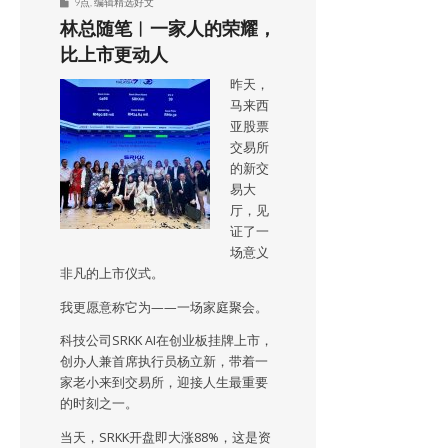
9点
,
编辑精选好文
林总随笔︱一家人的荣耀，
比上市更动人
昨天，
马来西
亚股票
交易所
的新交
易大
厅，见
证了一
场意义
非凡的上市仪式。
我更愿意称它为——一场家庭聚会。
科技公司SRKK AI在创业板挂牌上市，
创办人兼首席执行员杨立新，带着一
家老小来到交易所，迎接人生最重要
的时刻之一。
当天，SRKK开盘即大涨88%，这是资