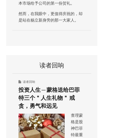
本市场给予公司的第一份贺礼。
然而，在我眼中，更值得庆祝的，却
是站在杨立新身旁的那一大家人。
读者回响
读者回响
投资人生 ─ 蒙格送给巴菲
特三个＂人生礼物＂ 戒
贪，勇气和远见
查理蒙
格是股
神巴菲
特最重