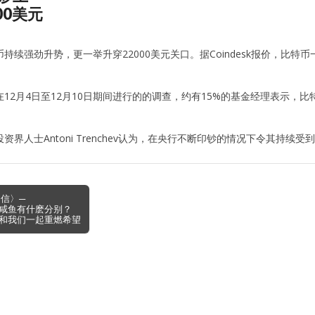
00美元
持续强劲升势，更一举升穿22000美元关口。据Coindesk报价，比特币
12月4日至12月10日期间进行的的调查，约有15%的基金经理表示，
资界人士Antoni Trenchev认为，在央行不断印钞的情况下令其持
闻信〉─
咸鱼有什麽分别？
和我们一起重燃希望