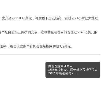
一度升至22118.43美元，再度创下历史新高，在过去24小时已大涨近
比特币是目前第三拥挤的交易，这班基金经理目前管理近5340亿美元的
续受到追捧，相信该虚拟币有机会在短期内突破3万美元。
白金企业家动向─
林晓春控制WCT四年纸上亏损还很大
2021年能逆袭吗？ →