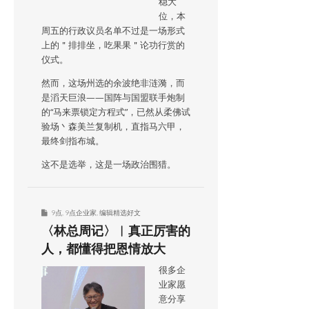
稳大
位，本
周五的行政议员名单不过是一场形式
上的＂排排坐，吃果果＂论功行赏的
仪式。
然而，这场州选的余波绝非涟漪，而
是滔天巨浪——国阵与国盟联手炮制
的“马来票锁定方程式”，已然从柔佛试
验场丶森美兰复制机，直指马六甲，
最终剑指布城。
这不是选举，这是一场政治围猎。
9点
,
9点企业家
,
编辑精选好文
〈林总周记〉︱真正厉害的
人，都懂得把恩情放大
很多企
业家愿
意分享