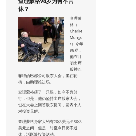
查理蒙格98岁为何不言
休？
查理蒙
格（
Charlie
Munge
r）今年
98岁，
他在月
初出席
股神巴
菲特的巴郡公司股东大会，坐在轮
椅，由助理推进场。
查理蒙格瞎了一只眼，如今不良於
行，但是，他仍坚持出席股东大会，
也在大会上回答股东提问，发表个人
对投资见解。
查理蒙格身家大约有20亿美元至30亿
美元之间，但是，时至今日仍不退
休，活跃於投资活动。