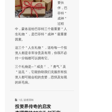
要伙
伴，巴
菲特＂
成神＂
过程
中，蒙各送给巴菲特三个最重要＂人
生礼物＂，是巴菲特＂成神＂最重要
因素。
这三个＂人生礼物＂，送给每一个投
资人都是非常珍贵及有用，你我不必
付一分钱都可以拥有它。
三个礼物是─＂戒贪＂，＂勇气＂及
＂远见＂，它能协助我们克服所有投
资人都可能会犯的贪婪，恐惧及短视
的坏毛病。
9点
,
读者回响
投资界传奇的启发